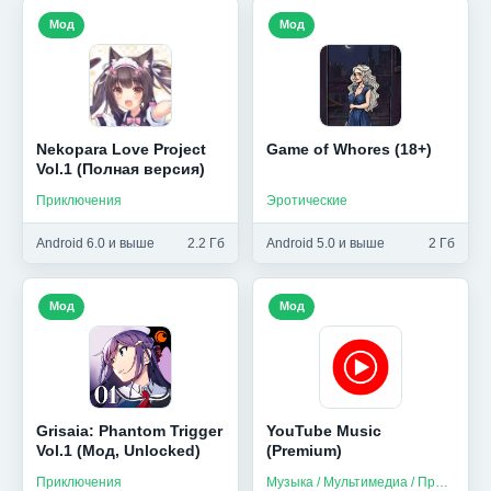
Мод
Мод
Nekopara Love Project
Game of Whores (18+)
Vol.1 (Полная версия)
Приключения
Эротические
Android 6.0 и выше
2.2 Гб
Android 5.0 и выше
2 Гб
Мод
Мод
Grisaia: Phantom Trigger
YouTube Music
Vol.1 (Мод, Unlocked)
(Premium)
Приключения
Музыка / Мультимедиа / Приложения на русском