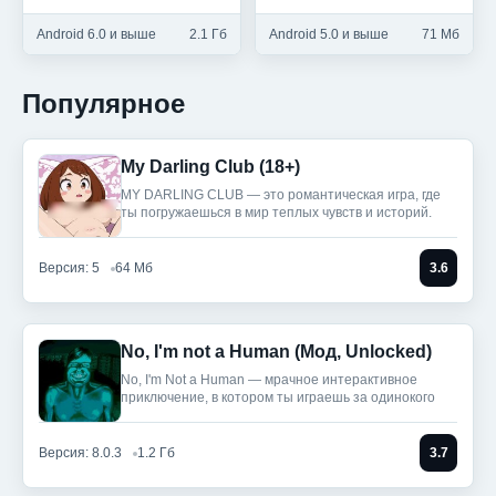
Android 6.0 и выше
2.1 Гб
Android 5.0 и выше
71 Мб
Популярное
My Darling Club (18+)
MY DARLING CLUB — это романтическая игра, где
ты погружаешься в мир теплых чувств и историй.
Версия: 5
64 Мб
3.6
No, I'm not a Human (Мод, Unlocked)
No, I'm Not a Human — мрачное интерактивное
приключение, в котором ты играешь за одинокого
Версия: 8.0.3
1.2 Гб
3.7