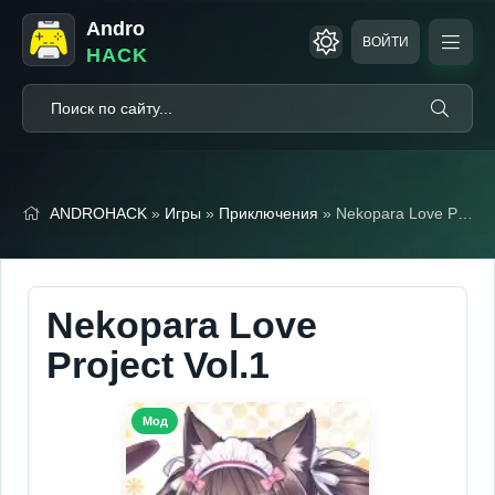
Andro
ВОЙТИ
HACK
ANDROHACK
»
Игры
»
Приключения
» Nekopara Love Project Vol.1 (Полная версия)
Nekopara Love
Project Vol.1
Мод