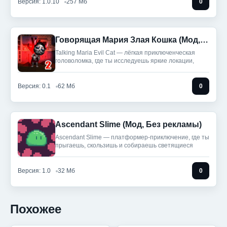
Версия: 1.0.10
257 Мб
0
Говорящая Мария Злая Кошка (Мод, Бесплатные награды)
Talking Maria Evil Cat — лёгкая приключенческая
головоломка, где ты исследуешь яркие локации,
Версия: 0.1
62 Мб
0
Ascendant Slime (Мод, Без рекламы)
Ascendant Slime — платформер-приключение, где ты
прыгаешь, скользишь и собираешь светящиеся
Версия: 1.0
32 Мб
0
Похожее