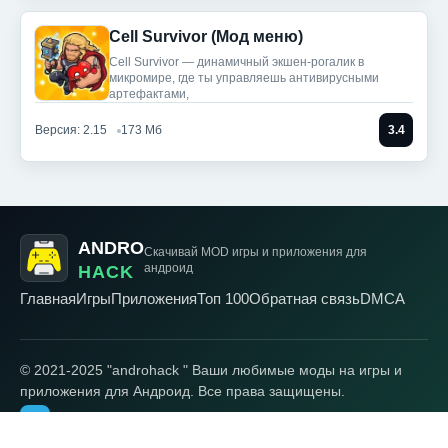
Cell Survivor (Мод меню)
Cell Survivor — динамичный экшен-рогалик в
микромире, где ты управляешь антивирусными
артефактами,
Версия: 2.15
173 Мб
3.4
ANDRO
Скачивай MOD игры
и приложения для
андроид
HACK
Главная
Игры
Приложения
Топ 100
Обратная связь
DMCA
© 2021-2025 "androhack " Ваши любимые моды на игры и
приложения для Андроид. Все права защищены.