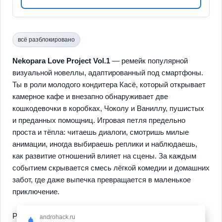
всё разблокировано
Nekopara Love Project Vol.1
— ремейк популярной
визуальной новеллы, адаптированный под смартфоны.
Ты в роли молодого кондитера Касё, который открывает
камерное кафе и внезапно обнаруживает две
кошкодевочки в коробках, Чоколу и Ваниллу, пушистых
и преданных помощниц. Игровая петля предельно
проста и тёпла: читаешь диалоги, смотришь милые
анимации, иногда выбираешь реплики и наблюдаешь,
как развитие отношений влияет на сцены. За каждым
событием скрывается смесь лёгкой комедии и домашних
забот, где даже выпечка превращается в маленькое
приключение.
Ремейк сделан заново, с
улучшенной графикой
и
androhack.ru