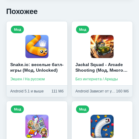
Похожее
Мод
Мод
Snake.io: веселые батл-
Jackal Squad - Arcade
игры (Мод, Unlocked)
Shooting (Мод, Много
денег)
Экшен / На русском
Без интернета / Аркады
Android 5.1 и выше
111 Мб
Android Зависит от устройства и выше
160 Мб
Мод
Мод