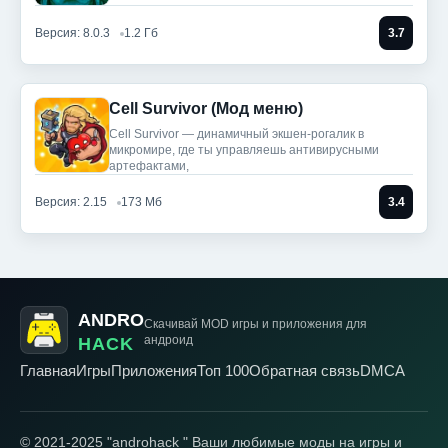
Версия: 8.0.3
1.2 Гб
3.7
Cell Survivor (Мод меню)
Cell Survivor — динамичный экшен-рогалик в
микромире, где ты управляешь антивирусными
артефактами,
Версия: 2.15
173 Мб
3.4
ANDRO
Скачивай MOD игры
и приложения для
андроид
HACK
Главная
Игры
Приложения
Топ 100
Обратная связь
DMCA
© 2021-2025 "androhack " Ваши любимые моды на игры и