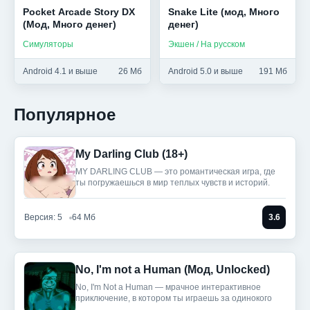
Pocket Arcade Story DX
Snake Lite (мод, Много
(Мод, Много денег)
денег)
Симуляторы
Экшен / На русском
Android 4.1 и выше
26 Мб
Android 5.0 и выше
191 Мб
Популярное
My Darling Club (18+)
MY DARLING CLUB — это романтическая игра, где
ты погружаешься в мир теплых чувств и историй.
Версия: 5
64 Мб
3.6
No, I'm not a Human (Мод, Unlocked)
No, I'm Not a Human — мрачное интерактивное
приключение, в котором ты играешь за одинокого