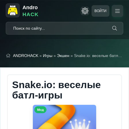
Andro
ВОЙТИ
HACK
ANDROHACK
»
Игры
»
Экшен
» Snake.io: веселые батл-игры (Мод, Unlocked)
Snake.io: веселые
батл-игры
Мод