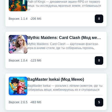
Path of Kings — динамичная экшен-RPG от первого
лица: ты исследуешь мрачные земли, отбиваешься
от
Версия: 1.1.4
206 Мб
0
Mythic Maidens: Card Clash (Мод меню)
Mythic Maidens: Card Clash — карточная фэнтези-
игра в аниме-стиле, где ты собираешь героинь,
Версия: 1.0.4
123 Мб
0
BagMaster Isekai (Мод Меню)
BagMaster Isekai — рогалик с лёгким сюжетом, где ты
собираешь вещи, комбинируешь их и спускаешься
Версия: 2.6.5
483 Мб
5