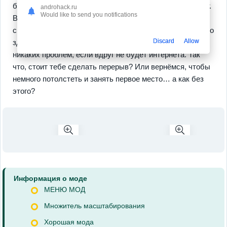
ботами, а с людьми по всему миру, что добавляет азарт.
androhack.ru
Would like to send you notifications
Во-вторых, таблица лидеров, где можно похвастаться
своим прогрессом перед друзьями. Хочешь показать, кто
Discard
Allow
здесь король змей? А ещё можно играть офлайн -
никаких проблем, если вдруг не будет интернета. Так
что, стоит тебе сделать перерыв? Или вернёмся, чтобы
немного потолстеть и занять первое место… а как без
этого?
Информация о моде
МЕНЮ МОД
Множитель масштабирования
Хорошая мода