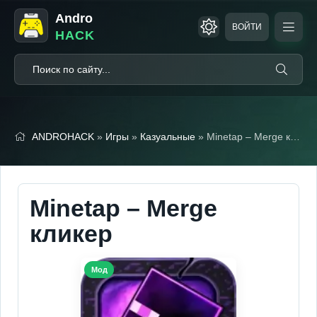
Andro
ВОЙТИ
HACK
ANDROHACK
»
Игры
»
Казуальные
» Minetap – Merge кликер (Мод, Бесплатные покупки)
Minetap – Merge
кликер
Мод