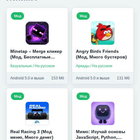
Мод
Мод
Minetap – Merge кликер
Angry Birds Friends
(Мод, Бесплатные
(Мод, Много бустеров)
покупки)
Казуальные / На русском
Аркады / На русском
Android 5.0 и выше
153 Мб
Android 5.0 и выше
131 Мб
Мод
Мод
Real Racing 3 (Мод
Мимо: Изучай основы
меню, Много денег)
JavaScript, Python,