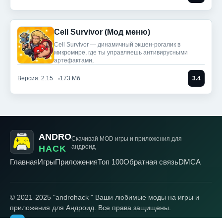
Cell Survivor (Мод меню)
Cell Survivor — динамичный экшен-рогалик в
микромире, где ты управляешь антивирусными
артефактами,
Версия: 2.15
173 Мб
3.4
ANDRO
Скачивай MOD игры
и приложения для
андроид
HACK
Главная
Игры
Приложения
Топ 100
Обратная связь
DMCA
© 2021-2025 "androhack " Ваши любимые моды на игры и
приложения для Андроид. Все права защищены.