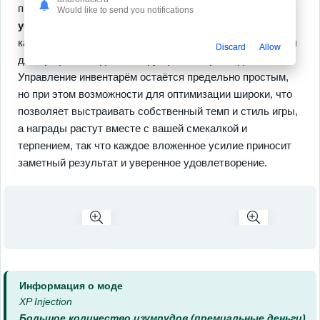
прогресс, а
автосбор, комбинирование предметов,
Would like to send you notifications
ускорители
дают ощутимое чувство роста; вы видите,
как увеличиваются доходы и открываются новые слоты
Discard
Allow
для крафта, что делает игру приятно прикладной.
Управление инвентарём остаётся предельно простым,
но при этом возможности для оптимизации широки, что
позволяет выстраивать собственный темп и стиль игры,
а награды растут вместе с вашей смекалкой и
терпением, так что каждое вложенное усилие приносит
заметный результат и уверенное удовлетворение.
Информация о моде
XP Injection
Большое количество изумрудов (премиальные деньги)