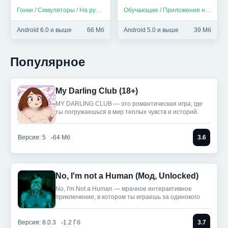
HTML и др (Мод,
Гонки / Симуляторы / На русском
Обучающие / Приложения на русском
Unlocked)
Android 6.0 и выше
66 Мб
Android 5.0 и выше
39 Мб
Популярное
My Darling Club (18+)
MY DARLING CLUB — это романтическая игра, где
ты погружаешься в мир теплых чувств и историй.
Версия: 5
64 Мб
3.6
No, I'm not a Human (Мод, Unlocked)
No, I'm Not a Human — мрачное интерактивное
приключение, в котором ты играешь за одинокого
Версия: 8.0.3
1.2 Гб
3.7