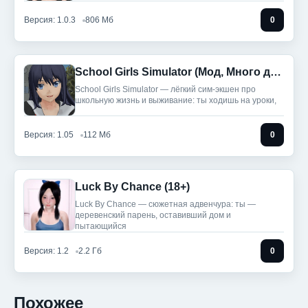
Версия: 1.0.3
806 Мб
0
School Girls Simulator (Мод, Много денег)
School Girls Simulator — лёгкий сим-экшен про
школьную жизнь и выживание: ты ходишь на уроки,
Версия: 1.05
112 Мб
0
Luck By Chance (18+)
Luck By Chance — сюжетная адвенчура: ты —
деревенский парень, оставивший дом и
пытающийся
Версия: 1.2
2.2 Гб
0
Похожее