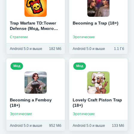
Trap Warfare TD:Tower
Becoming a Trap (18+)
Defense (Мод, Много
денег)
Стратегии
Эротические
Android 5.0 и выше
182 Мб
Android 5.0 и выше
1.1 Гб
Мод
Мод
Becoming a Femboy
Lovely Craft Piston Trap
(18+)
(18+)
Эротические
Эротические
Android 5.0 и выше
952 Мб
Android 5.0 и выше
133 Мб