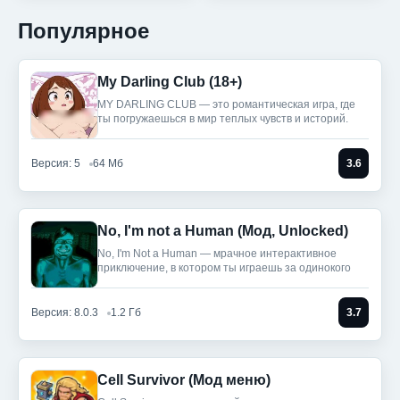
Популярное
My Darling Club (18+)
MY DARLING CLUB — это романтическая игра, где
ты погружаешься в мир теплых чувств и историй.
Версия: 5
64 Мб
3.6
No, I'm not a Human (Мод, Unlocked)
No, I'm Not a Human — мрачное интерактивное
приключение, в котором ты играешь за одинокого
Версия: 8.0.3
1.2 Гб
3.7
Cell Survivor (Мод меню)