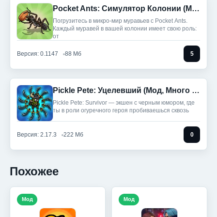
Pocket Ants: Симулятор Колонии (Мод, Режим Бога/Скорость)
Погрузитесь в микро-мир муравьев с Pocket Ants.
Каждый муравей в вашей колонии имеет свою роль:
от
Версия: 0.1147
88 Мб
5
Pickle Pete: Уцелевший (Мод, Много денег)
Pickle Pete: Survivor — экшен с черным юмором, где
ты в роли огуречного героя пробиваешься сквозь
Версия: 2.17.3
222 Мб
0
Похожее
Мод
Мод