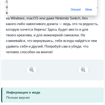
создавать
логические цепочки
решений, что не
отпускает тебя даже после окончания игровой сессии. А
Discard
Allow
как насчёт того, что ты можешь попробовать свои силы
на Windows, macOS или даже Nintendo Switch, без
какого-либо навязчивого доната — ведь это та редкость,
которую хочется беречь! Здесь будет место и для
твоего креатива, и для инженерной смекалки. Не
сомневайся, что вернувшись, тебе всегда найдётся чем
удивить себя и друзей. Попробуй сам и убеди, что
человек способен на многое!
Информация о моде
Полная версия