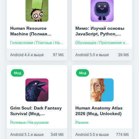
Human Resource
Мимо: Изучай основы
Machine (Полная
JavaScript, Python,
версия)
HTML и др (Мод,
Головоломки / Платные / На русском
Обучающие / Приложения на русском
Unlocked)
Android 4.4 и выше
97 Мб
Android 5.0 и выше
39 Мб
Мод
Мод
Grim Soul: Dark Fantasy
Human Anatomy Atlas
Survival (Мод,
2026 (Мод, Unlocked)
Бесплатный крафт)
Ролевые / На русском
Разное
Android 5.1 и выше
548 Мб
Android 5.0 и выше
774 Мб