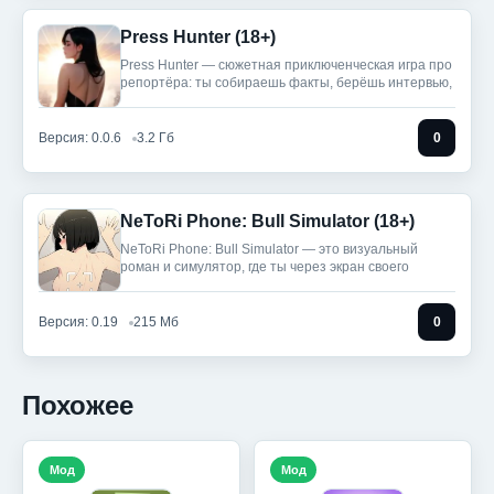
Press Hunter (18+)
Press Hunter — сюжетная приключенческая игра про
репортёра: ты собираешь факты, берёшь интервью,
Версия: 0.0.6
3.2 Гб
0
NeToRi Phone: Bull Simulator (18+)
NeToRi Phone: Bull Simulator — это визуальный
роман и симулятор, где ты через экран своего
Версия: 0.19
215 Мб
0
Похожее
Мод
Мод