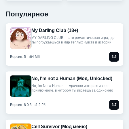
Популярное
My Darling Club (18+)
MY DARLING CLUB — это романтическая игра, где
ты погружаешься в мир теплых чувств и историй.
Версия: 5
64 Мб
3.6
No, I'm not a Human (Мод, Unlocked)
No, I'm Not a Human — мрачное интерактивное
приключение, в котором ты играешь за одинокого
Версия: 8.0.3
1.2 Гб
3.7
Cell Survivor (Мод меню)