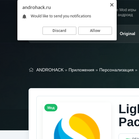
androhack.ru
Andro
Скачивай любимые Mod игры
HACK
и приложения для андроид
Would like to send you notifications
Discard
Allow
Главная
Игры
Приложения
Original
ANDROHACK
»
Приложения
»
Персонализация
» 
Lig
Мод
Pa