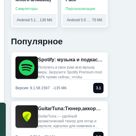
Симуляторы
Персонализация
Android 5.1 и выше
130 Мб
Android 5.0 и выше
70 Мб
Популярное
Spotify: музыка и подкасты (Мод, Всё разблокировано)
Получить в свои руки всю музыку
мира. Загрузите Spotify Premium mod
APK прямо сейчас, чтобы
Версия: 9.1.58.1567
135 Мб
3.1
GuitarTuna:Тюнер,аккорды,песни (Мод, Premium Unlocked)
GuitarTuna — удобный
хроматический тюнер для гитар и
укулеле, идеален для новичков и
профи: ты