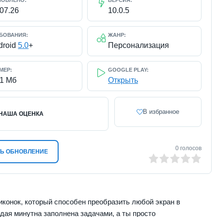
НОВЛЕНО:
ВЕРСИЯ:
.07.26
10.0.5
БОВАНИЯ:
ЖАНР:
droid
5.0
+
Персонализация
МЕР:
GOOGLE PLAY:
51 Мб
Открыть
В избранное
НАША ОЦЕНКА
0
голосов
Ь ОБНОВЛЕНИЕ
0
1
2
3
4
5
конок, который способен преобразить любой экран в
дая минутна заполнена задачами, а ты просто