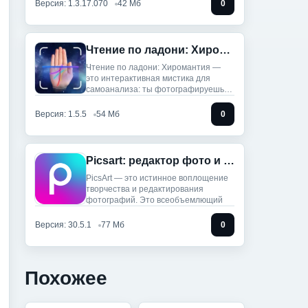
Версия: 1.3.17.070
42 Мб
0
Чтение по ладони: Хиромантия (Мод, Unlocked)
Чтение по ладони: Хиромантия —
это интерактивная мистика для
самоанализа: ты фотографируешь
руку,
Версия: 1.5.5
54 Мб
0
Picsart: редактор фото и видео (Мод, Unlocked)
PicsArt — это истинное воплощение
творчества и редактирования
фотографий. Это всеобъемлющий
Версия: 30.5.1
77 Мб
0
Похожее