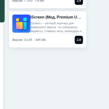
Версия: 7.79.0
78 Мб
2.9
iScreen (Мод, Premium Unlocked)
iScreen — уютный лаунчер для
домашнего экрана: ты собираешь
виджеты, ставишь часы, календарь и
Версия: 3.0.05
445 Мб
2.8