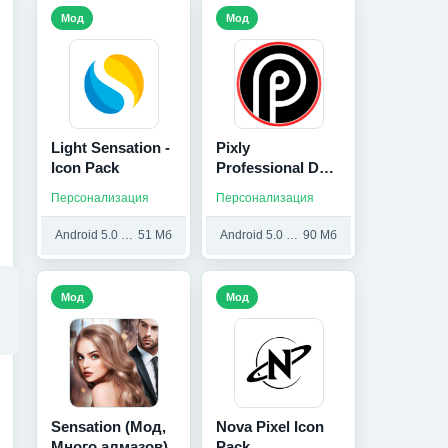
Мод
Мод
Light Sensation -
Pixly
Icon Pack
Professional Dark
- Icon
Персонализация
Персонализация
Android 5.0 и выше
51 Мб
Android 5.0 и выше
90 Мб
Мод
Мод
Sensation (Мод,
Nova Pixel Icon
Много алмазов)
Pack