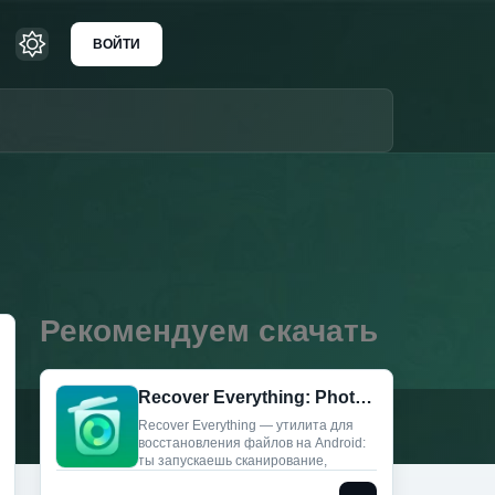
ВОЙТИ
Рекомендуем скачать
Recover Everything: Photo&Data (Мод, Unlocked)
Recover Everything — утилита для
восстановления файлов на Android:
ты запускаешь сканирование,