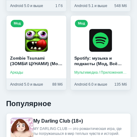
Android 5.0 и выше
1 Гб
Android 5.1 и выше
548 Мб
Мод
Мод
Zombie Tsunami
Spotify: музыка и
(ЗОМБИ ЦУНАМИ) (Мод,
подкасты (Мод, Всё
много золота)
разблокировано)
Аркады
Мультимедиа / Приложения на русском / Музыка
Android 5.0 и выше
88 Мб
Android 6.0 и выше
135 Мб
Популярное
My Darling Club (18+)
MY DARLING CLUB — это романтическая игра, где
ты погружаешься в мир теплых чувств и историй.