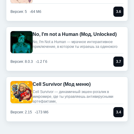
Версия: 5
64 Мб
3.6
No, I'm not a Human (Мод, Unlocked)
No, I'm Not a Human — мрачное интерактивное
приключение, в котором ты играешь за одинокого
Версия: 8.0.3
1.2 Гб
3.7
Cell Survivor (Мод меню)
Cell Survivor — динамичный экшен-рогалик в
микромире, где ты управляешь антивирусными
артефактами,
Версия: 2.15
173 Мб
3.4