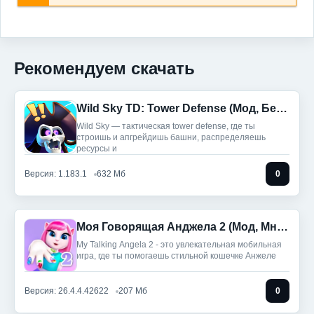
Рекомендуем скачать
Wild Sky TD: Tower Defense (Мод, Бесплатные покупки)
Wild Sky — тактическая tower defense, где ты
строишь и апгрейдишь башни, распределяешь
ресурсы и
Версия: 1.183.1
632 Мб
0
Моя Говорящая Анджела 2 (Мод, Много денег)
My Talking Angela 2 - это увлекательная мобильная
игра, где ты помогаешь стильной кошечке Анжеле
Версия: 26.4.4.42622
207 Мб
0