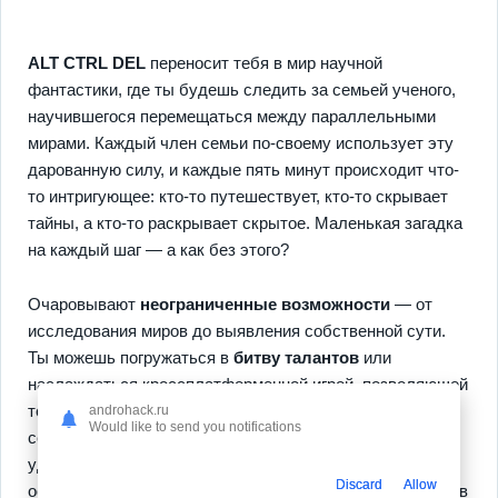
ALT CTRL DEL
переносит тебя в мир научной
фантастики, где ты будешь следить за семьей ученого,
научившегося перемещаться между параллельными
мирами. Каждый член семьи по-своему использует эту
дарованную силу, и каждые пять минут происходит что-
то интригующее: кто-то путешествует, кто-то скрывает
тайны, а кто-то раскрывает скрытое. Маленькая загадка
на каждый шаг — а как без этого?
Очаровывают
неограниченные возможности
— от
исследования миров до выявления собственной сути.
Ты можешь погружаться в
битву талантов
или
наслаждаться кроссплатформенной игрой, позволяющей
тебе возвращаться в любое время, даже если ты не в
androhack.ru
Would like to send you notifications
сети. Попробуй раз и еще раз — вдруг откроешь что-то
удивительное или потерянное? Очки прокачки тебя не
Discard
Allow
оставят в покое. Ну, как тебе такое приключение — готов