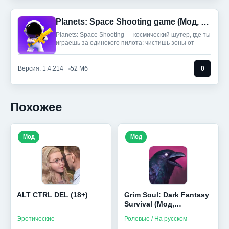
Planets: Space Shooting game (Мод, Режим бога)
Planets: Space Shooting — космический шутер, где ты
играешь за одинокого пилота: чистишь зоны от
Версия: 1.4.214
52 Мб
0
Похожее
Мод
Мод
ALT CTRL DEL (18+)
Grim Soul: Dark Fantasy
Survival (Мод,
Бесплатный крафт)
Эротические
Ролевые / На русском