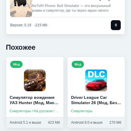
NeToRi Phone: Bull Simulator — это визуальный
роман и симулятор, где ты через экран своего
Версия: 0.19
215 Мб
0
Похожее
Мод
Мод
Симулятор вождения
Driver League Car
УАЗ Hunter (Мод, Много
Simulator 26 (Мод, Без
денег)
рекламы)
Симуляторы / На русском / Без интернета
Симуляторы
Android 5.1 и выше
423 Мб
Android 8.0 и выше
270 Мб