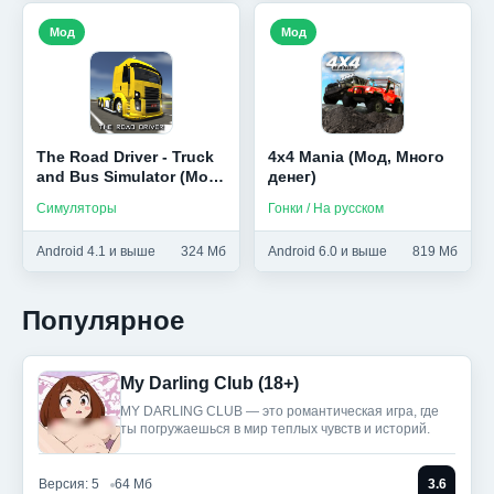
Мод
Мод
The Road Driver - Truck
4x4 Mania (Мод, Много
and Bus Simulator (Мод,
денег)
много денег)
Симуляторы
Гонки / На русском
Android 4.1 и выше
324 Мб
Android 6.0 и выше
819 Мб
Популярное
My Darling Club (18+)
MY DARLING CLUB — это романтическая игра, где
ты погружаешься в мир теплых чувств и историй.
Версия: 5
64 Мб
3.6