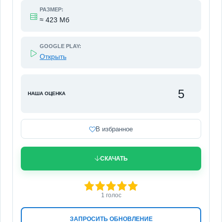
РАЗМЕР:
≈ 423 Мб
GOOGLE PLAY:
Открыть
5
НАША ОЦЕНКА
В избранное
СКАЧАТЬ
100
1
2
3
4
5
1
голос
ЗАПРОСИТЬ ОБНОВЛЕНИЕ