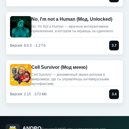
No, I'm not a Human (Мод, Unlocked)
No, I'm Not a Human — мрачное интерактивное
приключение, в котором ты играешь за одинокого
Версия: 8.0.3
1.2 Гб
3.7
Cell Survivor (Мод меню)
Cell Survivor — динамичный экшен-рогалик в
микромире, где ты управляешь антивирусными
артефактами,
Версия: 2.15
173 Мб
3.4
ANDRO