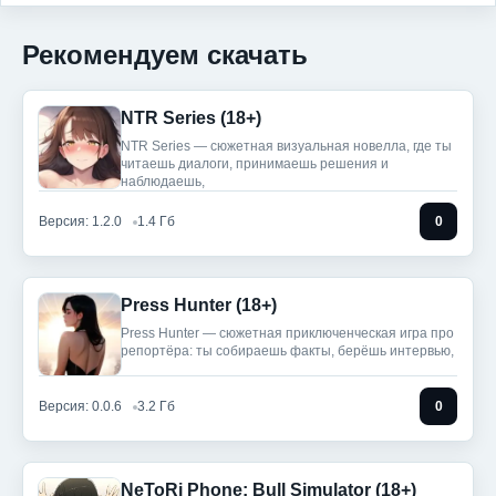
Рекомендуем скачать
NTR Series (18+)
NTR Series — сюжетная визуальная новелла, где ты
читаешь диалоги, принимаешь решения и
наблюдаешь,
Версия: 1.2.0
1.4 Гб
0
Press Hunter (18+)
Press Hunter — сюжетная приключенческая игра про
репортёра: ты собираешь факты, берёшь интервью,
Версия: 0.0.6
3.2 Гб
0
NeToRi Phone: Bull Simulator (18+)