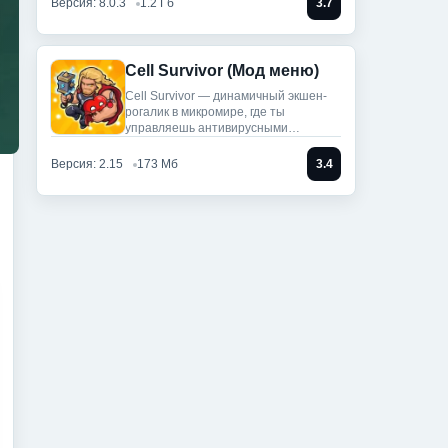
Версия: 8.0.3
1.2 Гб
3.7
Cell Survivor (Мод меню)
Cell Survivor — динамичный экшен-
рогалик в микромире, где ты
управляешь антивирусными
артефактами,
Версия: 2.15
173 Мб
3.4