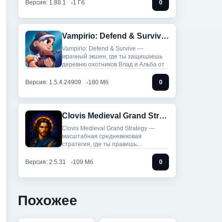
Версия: 1.88.1
1 Гб
0
Vampirio: Defend & Survive (Мод Меню)
Vampirio: Defend & Survive —
мрачный экшен, где ты защищаешь
деревню охотников Влад и Альба от
Версия: 1.5.4.24909
180 Мб
0
Clovis Medieval Grand Strategy (Мод меню)
Clovis Medieval Grand Strategy —
масштабная средневековая
стратегия, где ты правишь
королевством:
Версия: 2.5.31
109 Мб
0
Похожее