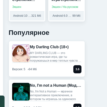
Онлайн (Мод,
(Мод, Без
Экшен
Экшен / На русском
Много денег)
рекламы)
Android 10 и выше
321 Мб
Android 6.0 и выше
99 Мб
Популярное
My Darling Club (18+)
MY DARLING CLUB — это
романтическая игра, где ты
погружаешься в мир теплых чувств и
историй.
Версия: 5
64 Мб
3.6
No, I'm not a Human (Мод, Unlocked)
No, I'm Not a Human — мрачное
интерактивное приключение, в
котором ты играешь за одинокого