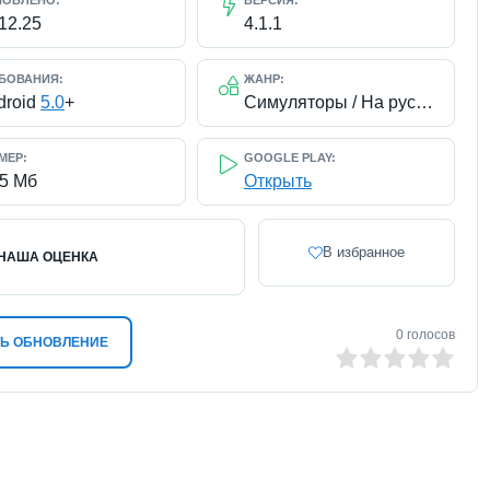
НОВЛЕНО:
ВЕРСИЯ:
12.25
4.1.1
БОВАНИЯ:
ЖАНР:
droid
5.0
+
Симуляторы / На русском
МЕР:
GOOGLE PLAY:
65 Мб
Открыть
В избранное
НАША ОЦЕНКА
0
голосов
Ь ОБНОВЛЕНИЕ
0
1
2
3
4
5