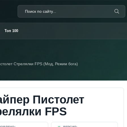
Топ 100
столет Стрелялки FPS (Мод, Режим бога)
айпер Пистолет
релялки FPS