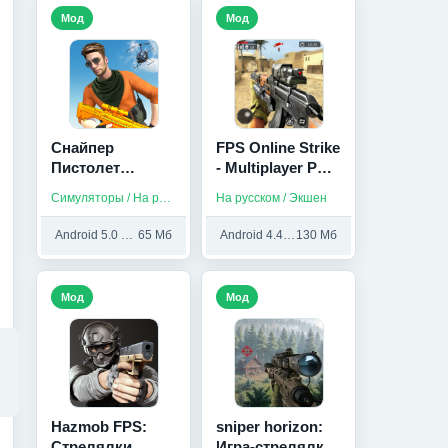
Мод
Мод
Снайпер
FPS Online Strike
Пистолет
- Multiplayer PVP
Стрелялки FPS
Shooter (Мод
Симуляторы / На русском
На русском / Экшен
(Мод, Режим
меню)
бога)
Android 5.0 и выше
65 Мб
Android 4.4 и выше
130 Мб
Мод
Мод
Hazmob FPS:
sniper horizon:
Стрелялки
Игра-стрелялка