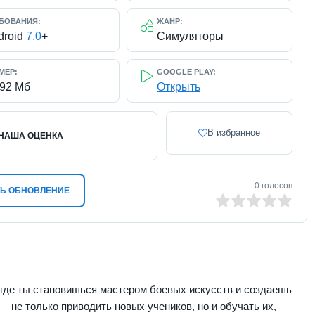
БОВАНИЯ:
ЖАНР:
droid
7.0
+
Симуляторы
МЕР:
GOOGLE PLAY:
392 Мб
Открыть
В избранное
НАША ОЦЕНКА
0
голосов
Ь ОБНОВЛЕНИЕ
0
1
2
3
4
5
где ты становишься мастером боевых искусств и создаешь
 — не только приводить новых учеников, но и обучать их,