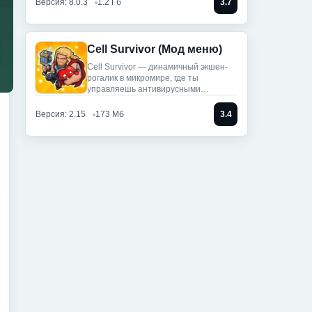
Версия: 8.0.3
1.2 Гб
3.7
Cell Survivor (Мод меню)
Cell Survivor — динамичный экшен-
рогалик в микромире, где ты
управляешь антивирусными
артефактами,
Версия: 2.15
173 Мб
3.4