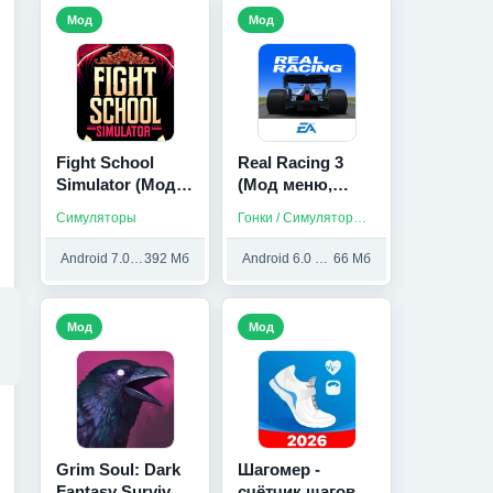
Мод
Мод
Fight School
Real Racing 3
Simulator (Мод,
(Мод меню,
Бесплатные
Много денег)
Симуляторы
Гонки / Симуляторы / На русском
покупки)
Android 7.0 и выше
392 Мб
Android 6.0 и выше
66 Мб
Мод
Мод
Grim Soul: Dark
Шагомер -
Fantasy Survival
счётчик шагов и