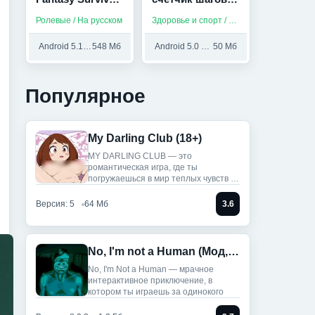
(Мод,
калорий для
Ролевые / На русском
Здоровье и спорт / Приложения на русском
Бесплатный
здоровья (Мод,
крафт)
Unlocked)
Android 5.1 и выше
548 Мб
Android 5.0 и выше
50 Мб
Популярное
My Darling Club (18+)
MY DARLING CLUB — это
романтическая игра, где ты
погружаешься в мир теплых чувств и
историй.
Версия: 5
64 Мб
3.6
No, I'm not a Human (Мод, Unlocked)
No, I'm Not a Human — мрачное
интерактивное приключение, в
котором ты играешь за одинокого