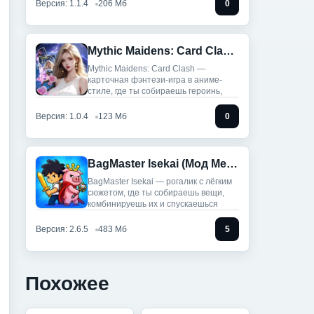
Версия: 1.1.4
206 Мб
0
Mythic Maidens: Card Clash (Мод меню)
Mythic Maidens: Card Clash —
карточная фэнтези-игра в аниме-
стиле, где ты собираешь героинь,
Версия: 1.0.4
123 Мб
0
BagMaster Isekai (Мод Меню)
BagMaster Isekai — рогалик с лёгким
сюжетом, где ты собираешь вещи,
комбинируешь их и спускаешься
Версия: 2.6.5
483 Мб
5
Похожее