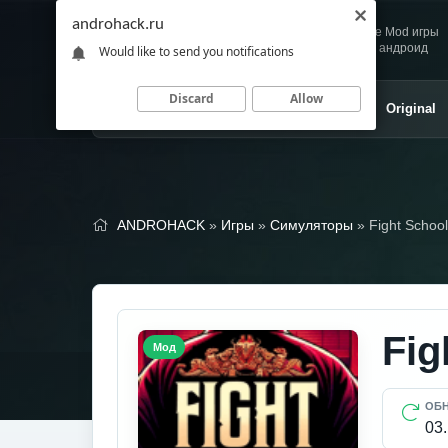
androhack.ru
Andro
Скачивай любимые Mod игры
HACK
и приложения для андроид
Would like to send you notifications
Discard
Allow
Главная
Игры
Приложения
Original
ANDROHACK
»
Игры
»
Симуляторы
» Fight Schoo
Fig
Мод
ОБ
03