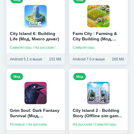
City Island 6: Building
Farm City : Farming &
Life (Мод, Много денег)
City Building (Мод,
Много денег)
Симуляторы / На русском / Без интернета
Симуляторы
Android 5.1 и выше
152 Мб
Android 7.0 и выше
260 Мб
Мод
Мод
Grim Soul: Dark Fantasy
City Island 2 - Building
Survival (Мод,
Story (Offline sim game)
Бесплатный крафт)
(Мод, Много денег)
Ролевые / На русском
На русском / Симуляторы