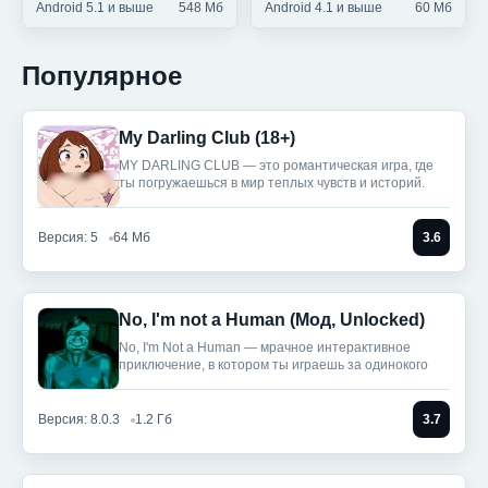
Android 5.1 и выше
548 Мб
Android 4.1 и выше
60 Мб
Популярное
My Darling Club (18+)
MY DARLING CLUB — это романтическая игра, где
ты погружаешься в мир теплых чувств и историй.
Версия: 5
64 Мб
3.6
No, I'm not a Human (Мод, Unlocked)
No, I'm Not a Human — мрачное интерактивное
приключение, в котором ты играешь за одинокого
Версия: 8.0.3
1.2 Гб
3.7