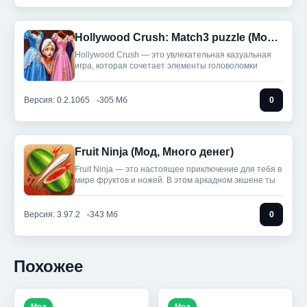
Hollywood Crush: Match3 puzzle (Мод, без рекламы)
Hollywood Crush — это увлекательная казуальная
игра, которая сочетает элементы головоломки
Версия: 0.2.1065
305 Мб
0
Fruit Ninja (Мод, Много денег)
Fruit Ninja — это настоящее приключение для тебя в
мире фруктов и ножей. В этом аркадном экшене ты
Версия: 3.97.2
343 Мб
0
Похожее
Мод
Мод