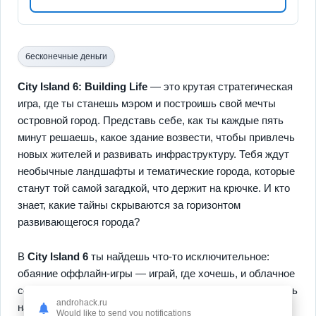
бесконечные деньги
City Island 6: Building Life
— это крутая стратегическая
игра, где ты станешь мэром и построишь свой мечты
островной город. Представь себе, как ты каждые пять
минут решаешь, какое здание возвести, чтобы привлечь
новых жителей и развивать инфраструктуру. Тебя ждут
необычные ландшафты и тематические города, которые
станут той самой загадкой, что держит на крючке. И кто
знает, какие тайны скрываются за горизонтом
развивающегося города?
В
City Island 6
ты найдешь что-то исключительное:
обаяние оффлайн-игры — играй, где хочешь, и облачное
сохранение, чтобы не потерять успех, если перескочишь
androhack.ru
на другой гаджет. Кроссплатформенность? Конечно!
Would like to send you notifications