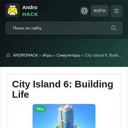
Andro
ВОЙТИ
HACK
ANDROHACK
»
Игры
»
Симуляторы
» City Island 6: Building Life (Мод, Много денег)
City Island 6: Building
Life
Мод