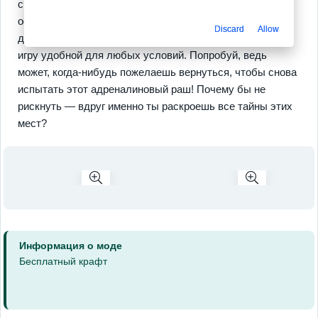
справляться с неожиданностями, которые подкидывает
остров. Не забудь о сезонах, влияющих на твои
Discard
Allow
действия, и возможности играть
офлайн
, что делает
игру удобной для любых условий. Попробуй, ведь
может, когда-нибудь пожелаешь вернуться, чтобы снова
испытать этот адреналиновый раш! Почему бы не
рискнуть — вдруг именно ты раскроешь все тайны этих
мест?
Информация о моде
Бесплатный крафт