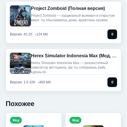
Project Zomboid (Полная версия)
Project Zomboid — хардкорный выживач в открытом
мире: ты обыскиваешь дома, крафтишь оружие,
Версия: 42.20
124 Мб
0
Herex Simulator Indonesia Max (Мод, Много монет)
Herex Simulator Indonesia Max — реалистичный
симулятор мотоцикла, где ты собираешь байк,
едешь по
Версия: 1.0.106
469 Мб
0
Похожее
Мод
Мод