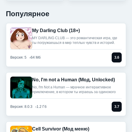
Популярное
My Darling Club (18+)
MY DARLING CLUB — это романтическая игра, где
ты погружаешься в мир теплых чувств и историй.
Версия: 5
64 Мб
3.6
No, I'm not a Human (Мод, Unlocked)
No, I'm Not a Human — мрачное интерактивное
приключение, в котором ты играешь за одинокого
Версия: 8.0.3
1.2 Гб
3.7
Cell Survivor (Мод меню)