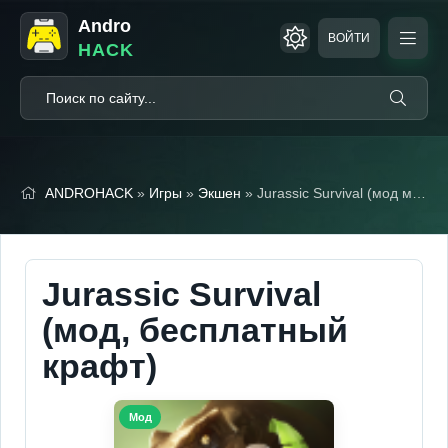
Andro
ВОЙТИ
HACK
ANDROHACK
»
Игры
»
Экшен
» Jurassic Survival (мод меню, бесплатный крафт)
Jurassic Survival
(мод, бесплатный
крафт)
Мод