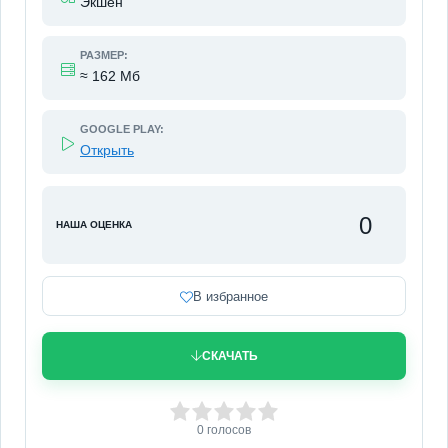
Экшен
РАЗМЕР:
≈ 162 Мб
GOOGLE PLAY:
Открыть
0
НАША ОЦЕНКА
В избранное
СКАЧАТЬ
0
1
2
3
4
5
0
голосов