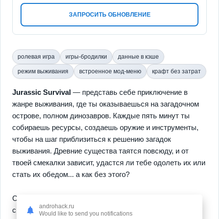
ЗАПРОСИТЬ ОБНОВЛЕНИЕ
ролевая игра
игры-бродилки
данные в кэше
режим выживания
встроенное мод-меню
крафт без затрат
Jurassic Survival
— представь себе приключение в
жанре выживания, где ты оказываешься на загадочном
острове, полном динозавров. Каждые пять минут ты
собираешь ресурсы, создаешь оружие и инструменты,
чтобы на шаг приблизиться к решению загадок
выживания. Древние существа таятся повсюду, и от
твоей смекалки зависит, удастся ли тебе одолеть их или
стать их обедом... а как без этого?
Среди наиболее ярких особенностей — продуманная
androhack.ru
система
крафта
и возможность самостоятельно
Would like to send you notifications