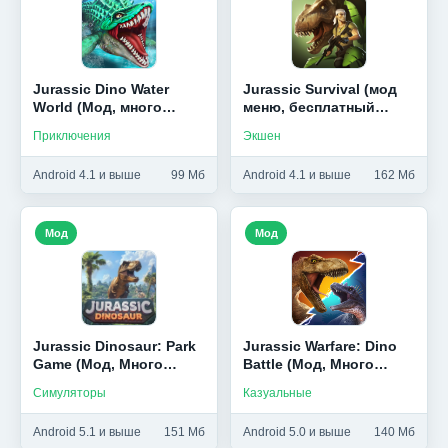
Jurassic Dino Water
Jurassic Survival (мод
World (Мод, много
меню, бесплатный
денег)
крафт)
Приключения
Экшен
Android 4.1 и выше
99 Мб
Android 4.1 и выше
162 Мб
Мод
Мод
Jurassic Dinosaur: Park
Jurassic Warfare: Dino
Game (Мод, Много
Battle (Мод, Много
денег)
денег)
Симуляторы
Казуальные
Android 5.1 и выше
151 Мб
Android 5.0 и выше
140 Мб