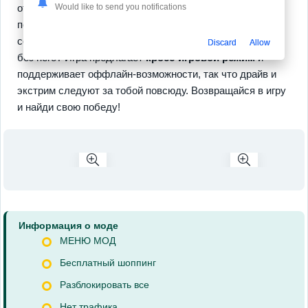
отдохнуть от напряженных гонок, ты всегда можешь
Would like to send you notifications
покорять лидерские доски или вызвать друзей на
соревнование… ведь дружеское соперничество — как
Discard
Allow
без него? Игра предлагает
кросс-игровой режим
и
поддерживает оффлайн-возможности, так что драйв и
экстрим следуют за тобой повсюду. Возвращайся в игру
и найди свою победу!
Информация о моде
МЕНЮ МОД
Бесплатный шоппинг
Разблокировать все
Нет трафика