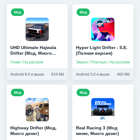
Мод
Мод
UHD Ultimate Hajwala
Hyper Light Drifter - S.E.
Drifter (Мод, Много
(Полная версия)
монет)
Гонки / На русском
Экшен / Платные / На русском
Android 8.0 и выше
624 Мб
Android 5.0 и выше
460 Мб
Мод
Мод
Highway Drifter (Мод,
Real Racing 3 (Мод
Много денег)
меню, Много денег)