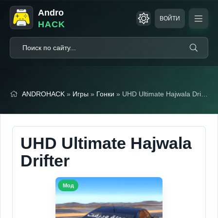
Andro
ВОЙТИ
HACK
ANDROHACK
»
Игры
»
Гонки
» UHD Ultimate Hajwala Drifter (Мод, Много монет)
UHD Ultimate Hajwala
Drifter
Мод