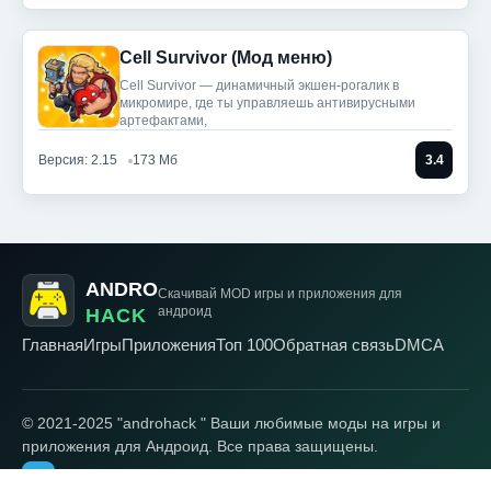
Cell Survivor (Мод меню)
Cell Survivor — динамичный экшен-рогалик в
микромире, где ты управляешь антивирусными
артефактами,
Версия: 2.15
173 Мб
3.4
ANDRO
Скачивай MOD игры
и приложения для
андроид
HACK
Главная
Игры
Приложения
Топ 100
Обратная связь
DMCA
© 2021-2025 "androhack " Ваши любимые моды на игры и
приложения для Андроид. Все права защищены.