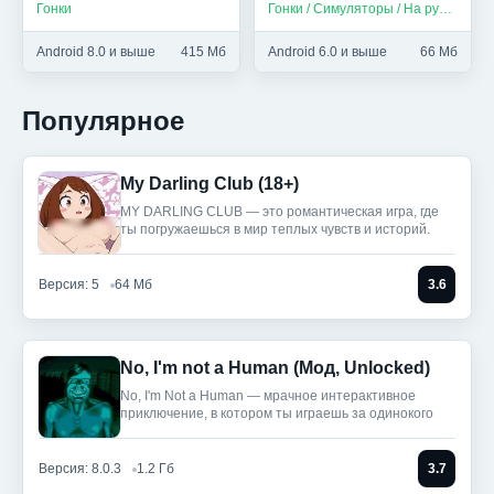
Гонки
Гонки / Симуляторы / На русском
Android 8.0 и выше
415 Мб
Android 6.0 и выше
66 Мб
Популярное
My Darling Club (18+)
MY DARLING CLUB — это романтическая игра, где
ты погружаешься в мир теплых чувств и историй.
Версия: 5
64 Мб
3.6
No, I'm not a Human (Мод, Unlocked)
No, I'm Not a Human — мрачное интерактивное
приключение, в котором ты играешь за одинокого
Версия: 8.0.3
1.2 Гб
3.7