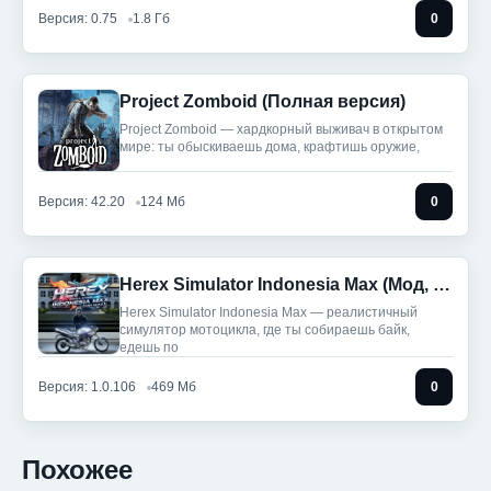
Версия: 0.75
1.8 Гб
0
Project Zomboid (Полная версия)
Project Zomboid — хардкорный выживач в открытом
мире: ты обыскиваешь дома, крафтишь оружие,
Версия: 42.20
124 Мб
0
Herex Simulator Indonesia Max (Мод, Много монет)
Herex Simulator Indonesia Max — реалистичный
симулятор мотоцикла, где ты собираешь байк,
едешь по
Версия: 1.0.106
469 Мб
0
Похожее