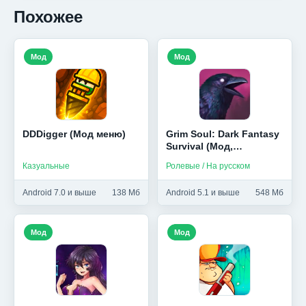
Похожее
Мод
Мод
DDDigger (Мод меню)
Grim Soul: Dark Fantasy
Survival (Мод,
Бесплатный крафт)
Казуальные
Ролевые / На русском
Android 7.0 и выше
138 Мб
Android 5.1 и выше
548 Мб
Мод
Мод