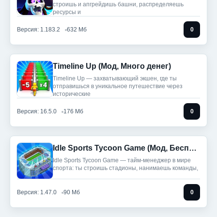
строишь и апгрейдишь башни, распределяешь
ресурсы и
Версия: 1.183.2
632 Мб
0
Timeline Up (Мод, Много денег)
Timeline Up — захватывающий экшен, где ты
отправишься в уникальное путешествие через
исторические
Версия: 16.5.0
176 Мб
0
Idle Sports Tycoon Game (Мод, Бесплатные улучшения)
Idle Sports Tycoon Game — тайм-менеджер в мире
спорта: ты строишь стадионы, нанимаешь команды,
Версия: 1.47.0
90 Мб
0