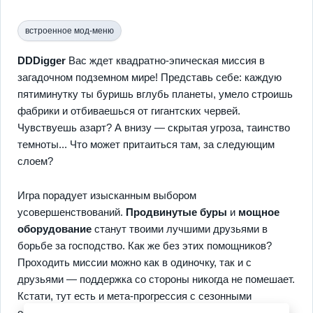
встроенное мод-меню
DDDigger
Вас ждет квадратно-эпическая миссия в
загадочном подземном мире! Представь себе: каждую
пятиминутку ты буришь вглубь планеты, умело строишь
фабрики и отбиваешься от гигантских червей.
Чувствуешь азарт? А внизу — скрытая угроза, таинство
темноты... Что может притаиться там, за следующим
слоем?
Игра порадует изысканным выбором
усовершенствований.
Продвинутые буры
и
мощное
оборудование
станут твоими лучшими друзьями в
борьбе за господство. Как же без этих помощников?
Проходить миссии можно как в одиночку, так и с
друзьями — поддержка cо стороны никогда не помешает.
Кстати, тут есть и мета-прогрессия с сезонными
обновлениями. Погрузись в это захватывающее