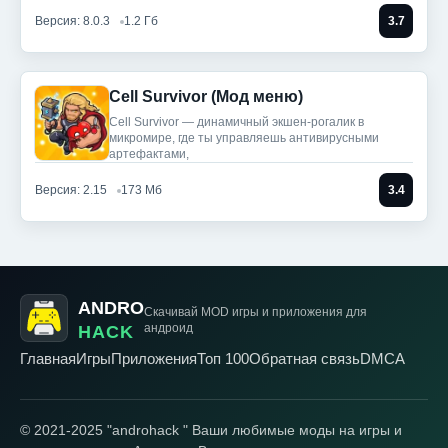
Версия: 8.0.3
1.2 Гб
3.7
Cell Survivor (Мод меню)
Cell Survivor — динамичный экшен-рогалик в
микромире, где ты управляешь антивирусными
артефактами,
Версия: 2.15
173 Мб
3.4
ANDRO
Скачивай MOD игры
и приложения для
андроид
HACK
Главная
Игры
Приложения
Топ 100
Обратная связь
DMCA
© 2021-2025 "androhack " Ваши любимые моды на игры и