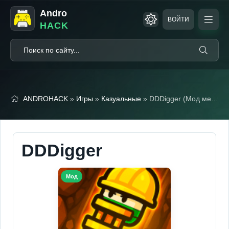
Andro
ВОЙТИ
HACK
ANDROHACK
»
Игры
»
Казуальные
» DDDigger (Мод меню)
DDDigger
Мод