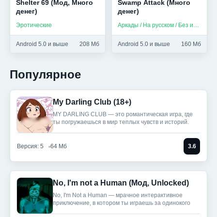
Shelter 69 (Мод, Много
Swamp Attack (Много
денег)
денег)
Эротические
Аркады / На русском / Без интернета
Android 5.0 и выше
208 Мб
Android 5.0 и выше
160 Мб
Популярное
My Darling Club (18+)
MY DARLING CLUB — это романтическая игра, где
ты погружаешься в мир теплых чувств и историй.
Версия: 5
64 Мб
3.6
No, I'm not a Human (Мод, Unlocked)
No, I'm Not a Human — мрачное интерактивное
приключение, в котором ты играешь за одинокого