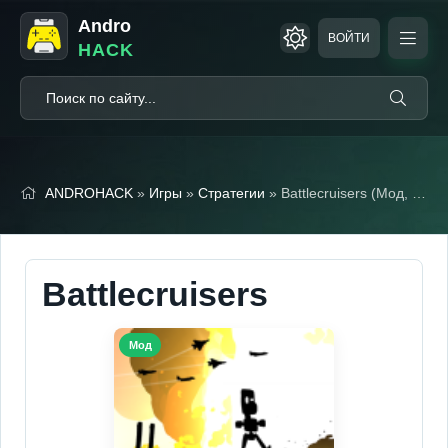
Andro
ВОЙТИ
HACK
ANDROHACK
»
Игры
»
Стратегии
» Battlecruisers (Мод, Unlocked)
Battlecruisers
Мод