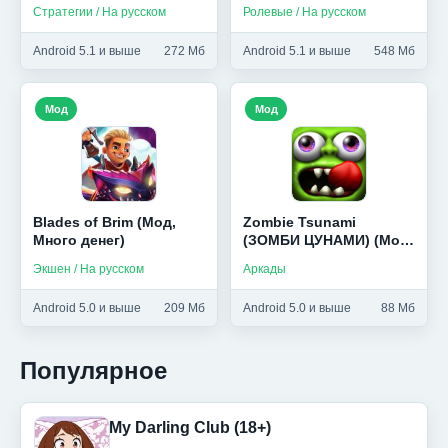
Бесплатный крафт)
Стратегии / На русском
Ролевые / На русском
Android 5.1 и выше
272 Мб
Android 5.1 и выше
548 Мб
Мод
Мод
Blades of Brim (Мод,
Zombie Tsunami
Много денег)
(ЗОМБИ ЦУНАМИ) (Мод,
много золота)
Экшен / На русском
Аркады
Android 5.0 и выше
209 Мб
Android 5.0 и выше
88 Мб
Популярное
My Darling Club (18+)