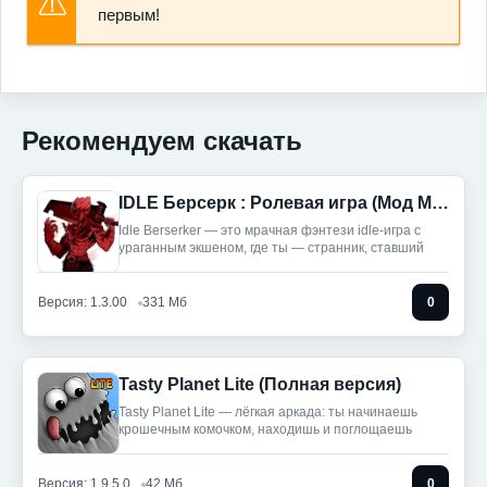
первым!
Рекомендуем скачать
IDLE Берсерк : Ролевая игра (Мод Меню)
Idle Berserker — это мрачная фэнтези idle-игра с
ураганным экшеном, где ты — странник, ставший
Версия: 1.3.00
331 Мб
0
Tasty Planet Lite (Полная версия)
Tasty Planet Lite — лёгкая аркада: ты начинаешь
крошечным комочком, находишь и поглощаешь
Версия: 1.9.5.0
42 Мб
0