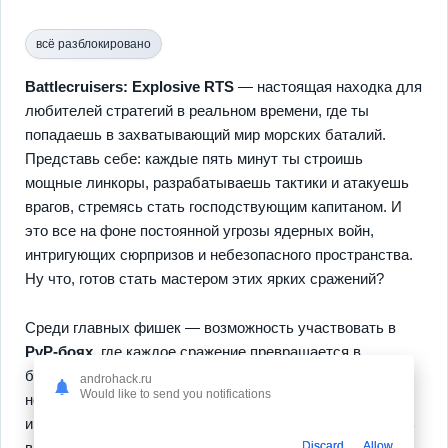
всё разблокировано
Battlecruisers: Explosive RTS
— настоящая находка для
любителей стратегий в реальном времени, где ты
попадаешь в захватывающий мир морских баталий.
Представь себе: каждые пять минут ты строишь
мощные линкоры, разрабатываешь тактики и атакуешь
врагов, стремясь стать господствующим капитаном. И
это все на фоне постоянной угрозы ядерных войн,
интригующих сюрпризов и небезопасного пространства.
Ну что, готов стать мастером этих ярких сражений?
Среди главных фишек — возможность участвовать в
PvP-боях
, где каждое сражение превращается в
безумный танец стратегий и неожиданных ходов. А еще
androhack.ru
Would like to send you notifications
не забывай о
режиме строительства
, где твои
инженерные навыки могут превратить обычный корабль
в неприступный бастион. Даже когда ты не играешь,
Discard
Allow