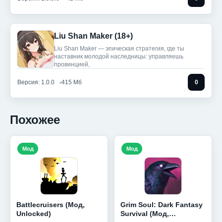
Liu Shan Maker (18+)
Liu Shan Maker — эпическая стратегия, где ты
наставник молодой наследницы: управляешь
провинцией,
Версия: 1.0.0
415 Мб
0
Похожее
Мод
Мод
Battlecruisers (Мод,
Grim Soul: Dark Fantasy
Unlocked)
Survival (Мод,