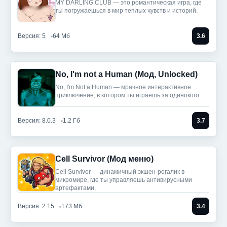
MY DARLING CLUB — это романтическая игра, где
ты погружаешься в мир теплых чувств и историй.
Версия: 5
64 Мб
3.6
No, I'm not a Human (Мод, Unlocked)
No, I'm Not a Human — мрачное интерактивное
приключение, в котором ты играешь за одинокого
Версия: 8.0.3
1.2 Гб
3.7
Cell Survivor (Мод меню)
Cell Survivor — динамичный экшен-рогалик в
микромире, где ты управляешь антивирусными
артефактами,
Версия: 2.15
173 Мб
3.4