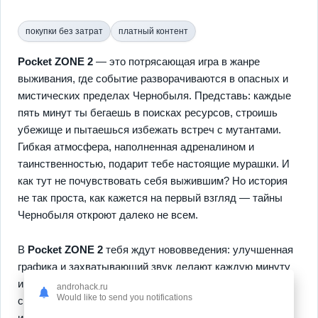
покупки без затрат
платный контент
Pocket ZONE 2
— это потрясающая игра в жанре
выживания, где событие разворачиваются в опасных и
мистических пределах Чернобыля. Представь: каждые
пять минут ты бегаешь в поисках ресурсов, строишь
убежище и пытаешься избежать встреч с мутантами.
Гибкая атмосфера, наполненная адреналином и
таинственностью, подарит тебе настоящие мурашки. И
как тут не почувствовать себя выжившим? Но история
не так проста, как кажется на первый взгляд — тайны
Чернобыля откроют далеко не всем.
В
Pocket ZONE 2
тебя ждут нововведения: улучшенная
графика и захватывающий звук делают каждую минуту
игры ещё более захватывающей. Особенности? Строй
androhack.ru
Would like to send you notifications
свои собственные укрытия, взаимодействуй с другими
игроками и решай, кому можно доверять. А как без