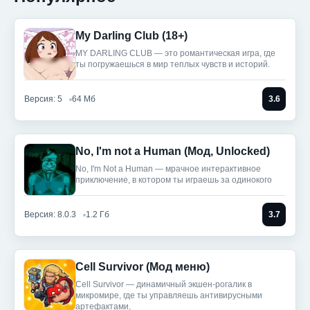
My Darling Club (18+)
MY DARLING CLUB — это романтическая игра, где
ты погружаешься в мир теплых чувств и историй.
Версия: 5
64 Мб
3.6
No, I'm not a Human (Мод, Unlocked)
No, I'm Not a Human — мрачное интерактивное
приключение, в котором ты играешь за одинокого
Версия: 8.0.3
1.2 Гб
3.7
Cell Survivor (Мод меню)
Cell Survivor — динамичный экшен-рогалик в
микромире, где ты управляешь антивирусными
артефактами,