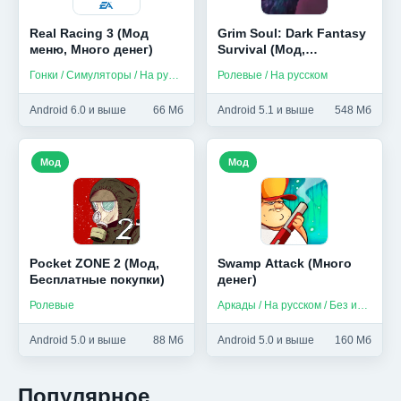
Real Racing 3 (Мод
Grim Soul: Dark Fantasy
меню, Много денег)
Survival (Мод,
Бесплатный крафт)
Гонки / Симуляторы / На русском
Ролевые / На русском
Android 6.0 и выше
66 Мб
Android 5.1 и выше
548 Мб
Мод
Мод
Pocket ZONE 2 (Мод,
Swamp Attack (Много
Бесплатные покупки)
денег)
Ролевые
Аркады / На русском / Без интернета
Android 5.0 и выше
88 Мб
Android 5.0 и выше
160 Мб
Популярное