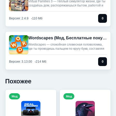
Virtual Families 3 — тёплый симулятор жизни, где ты
создаёшь дом, распоряжаешься бытом, работой и
Версия: 2.4.9
110 Мб
0
Wordscapes (Мод, Бесплатные покупки)
Wordscapes — спокойная словесная головоломка,
где ты проводишь пальцем по кругу букв, составляя
Версия: 3.13.00
214 Мб
0
Похожее
Мод
Мод