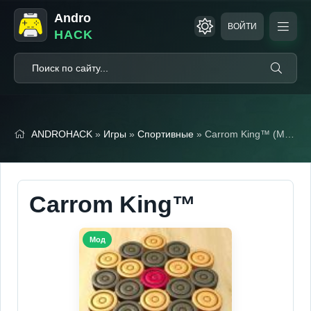
Andro
ВОЙТИ
HACK
ANDROHACK
»
Игры
»
Спортивные
» Carrom King™ (Мод меню)
Carrom King™
Мод