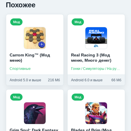
Похожее
Мод
Мод
Carrom King™ (Мод
Real Racing 3 (Мод
меню)
меню, Много денег)
Спортивные
Гонки / Симуляторы / На русском
Android 5.0 и выше
216 Мб
Android 6.0 и выше
66 Мб
Мод
Мод
Grim Soul: Dark Fantasy
Blades of Brim (Мод,