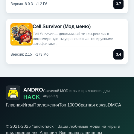
Версия: 8.0.3
1.2 Гб
3.7
Cell Survivor (Мод меню)
Cell Survivor — динамичный экшен-рогалик в
микромире, где ты управляешь антивирусными
артефактами,
Версия: 2.15
173 Мб
3.4
ANDRO
Скачивай MOD игры
и приложения для
андроид
HACK
Главная
Игры
Приложения
Топ 100
Обратная связь
DMCA
© 2021-2025 "androhack " Ваши любимые моды на игры и
приложения для Андроид. Все права защищены.