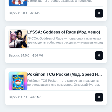
кликер, где ты строишь аквапарк, апгрейдишь
Версия: 3.0.1
60 Мб
0
LYSSA: Goddess of Rage (Мод меню)
ЛИССА: Goddess of Rage — пошаговая тактическая
арена, где ты собираешь ресурсы, улучшаешь отряд
и
Версия: 24.0.0
154 Мб
0
Pokémon TCG Pocket (Мод, Speed Hack)
Pokémon TCG Pocket — это карточная игра, где ты
погружаешься в мир покемонов. Открывай бустеры,
Версия: 1.7.1
446 Мб
0