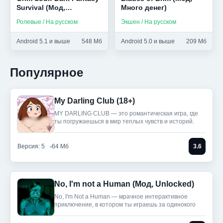
Survival (Мод,
Много денег)
Бесплатный крафт)
Ролевые / На русском
Экшен / На русском
Android 5.1 и выше
548 Мб
Android 5.0 и выше
209 Мб
Популярное
My Darling Club (18+)
MY DARLING CLUB — это романтическая игра, где
ты погружаешься в мир теплых чувств и историй.
Версия: 5
64 Мб
3.6
No, I'm not a Human (Мод, Unlocked)
No, I'm Not a Human — мрачное интерактивное
приключение, в котором ты играешь за одинокого