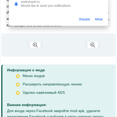
androhack.ru
открывай новые перки, чтобы стать королем каррома.
Would like to send you notifications
Играйте через разные сезоны, даже участвуя офлайн —
и без тени сомнения, попробуй вернуться ещё раз. Ведь,
Discard
Allow
как говорится, а как без этого?
Информация о моде
Меню модов
Расширить направляющую линию
Удален навязчивый ADS
Важная информация:
Для входа через Facebook закройте mod apk, удалите
приложение Facebook и войдите в свою учетную запись