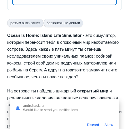
режим выживания
бесконечные деньги
Ocean Is Home: Island Life Simulator
- это симулятор,
который переносит тебя в спокойный мир необитаемого
острова. Здесь каждые пять минут ты станешь
исследователем своих уникальных планов: собирай
кокосы, строй свой дом из подручных материалов или
рыбачь на берегу. А вдруг на горизонте замаячит нечто
необычное, чего ты вовсе не ждал?
На острове ты найдешь шикарный
открытый мир
и
реалистичные условия, где важные решения зависят от
тебя.
Улучшение навыков
- ключ к выживанию и
androhack.ru
Would like to send you notifications
приключению, а графика и звуковое сопровождение так и
просят задержаться. Ну и как без времени на
развлечения вне сети или с друзьями в мультиплеере?
Discard
Allow