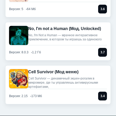
Версия: 5
64 Мб
3.6
No, I'm not a Human (Мод, Unlocked)
No, I'm Not a Human — мрачное интерактивное
приключение, в котором ты играешь за одинокого
Версия: 8.0.3
1.2 Гб
3.7
Cell Survivor (Мод меню)
Cell Survivor — динамичный экшен-рогалик в
микромире, где ты управляешь антивирусными
артефактами,
Версия: 2.15
173 Мб
3.4