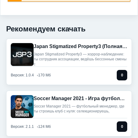
Рекомендуем скачать
Japan Stigmatized Property3 (Полная версия)
Japan Stigmatized Property3 — хоррор-наблюдение:
ты сотрудник ассоциации, ведёшь бессонные смены
с
Версия: 1.0.4
170 Мб
0
Soccer Manager 2021 - Игра футбольного менеджера (Без рекламы)
Soccer Manager 2021 — футбольный менеджер, где
ты строишь клуб с нуля: селекционируешь,
Версия: 2.1.1
124 Мб
0