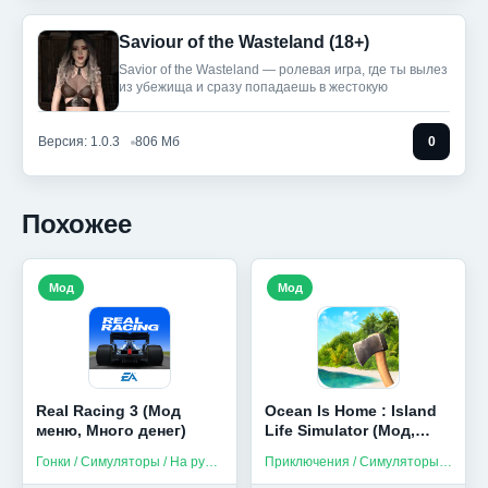
Saviour of the Wasteland (18+)
Savior of the Wasteland — ролевая игра, где ты вылез
из убежища и сразу попадаешь в жестокую
Версия: 1.0.3
806 Мб
0
Похожее
Мод
Мод
Real Racing 3 (Мод
Ocean Is Home : Island
меню, Много денег)
Life Simulator (Мод,
Много денег)
Гонки / Симуляторы / На русском
Приключения / Симуляторы / На русском