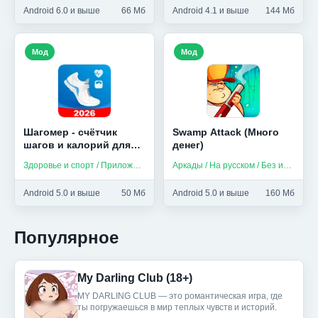
Android 6.0 и выше
66 Мб
Android 4.1 и выше
144 Мб
Мод
Мод
Шагомер - счётчик
Swamp Attack (Много
шагов и калорий для
денег)
здоровья (Мод,
Здоровье и спорт / Приложения на русском
Аркады / На русском / Без интернета
Unlocked)
Android 5.0 и выше
50 Мб
Android 5.0 и выше
160 Мб
Популярное
My Darling Club (18+)
MY DARLING CLUB — это романтическая игра, где
ты погружаешься в мир теплых чувств и историй.