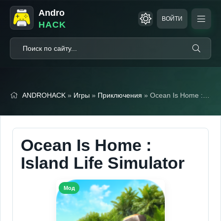
Andro
ВОЙТИ
HACK
ANDROHACK
»
Игры
»
Приключения
» Ocean Is Home : Island Life Simulator (Мод, Много денег)
Ocean Is Home :
Island Life Simulator
Мод