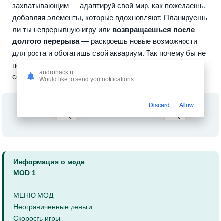
захватывающим — адаптируй свой мир, как пожелаешь,
добавляя элементы, которые вдохновляют. Планируешь
ли ты непрерывную игру или
возвращаешься после
долгого перерыва
— раскроешь новые возможности
для роста и обогатишь свой аквариум. Так почему бы не
погрузиться в это чудесное приключение? Почувствуй
androhack.ru
себя частью этого удивительного мира прямо сейчас!
Would like to send you notifications
Discard
Allow
Информация о моде
MOD 1
МЕНЮ МОД
Неограниченные деньги
Скорость игры