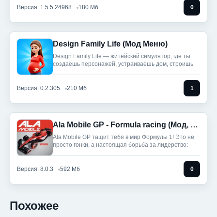
Версия: 1.5.5.24968
180 Мб
0
Design Family Life (Мод Меню)
Design Family Life — житейский симулятор, где ты
создаёшь персонажей, устраиваешь дом, строишь
Версия: 0.2.305
210 Мб
1
Ala Mobile GP - Formula racing (Мод, Unlocked)
Ala Mobile GP тащит тебя в мир Формулы 1! Это не
просто гонки, а настоящая борьба за лидерство:
Версия: 8.0.3
592 Мб
0
Похожее