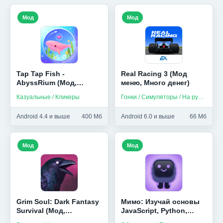
Мод
Мод
Tap Tap Fish -
Real Racing 3 (Мод
AbyssRium (Мод,
меню, Много денег)
Бесплатные покупки)
Казуальные / Кликеры
Гонки / Симуляторы / На русском
Android 4.4 и выше
400 Мб
Android 6.0 и выше
66 Мб
Мод
Мод
Grim Soul: Dark Fantasy
Мимо: Изучай основы
Survival (Мод,
JavaScript, Python,
Бесплатный крафт)
HTML и др (Мод,