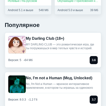
Ролевые / На русском
Обучающие / Приложения на русском
Unlocked)
Android 5.1 и выше
548 Мб
Android 5.0 и выше
39 Мб
Популярное
My Darling Club (18+)
MY DARLING CLUB — это романтическая игра, где
ты погружаешься в мир теплых чувств и историй.
Версия: 5
64 Мб
3.6
No, I'm not a Human (Мод, Unlocked)
No, I'm Not a Human — мрачное интерактивное
приключение, в котором ты играешь за одинокого
Версия: 8.0.3
1.2 Гб
3.7