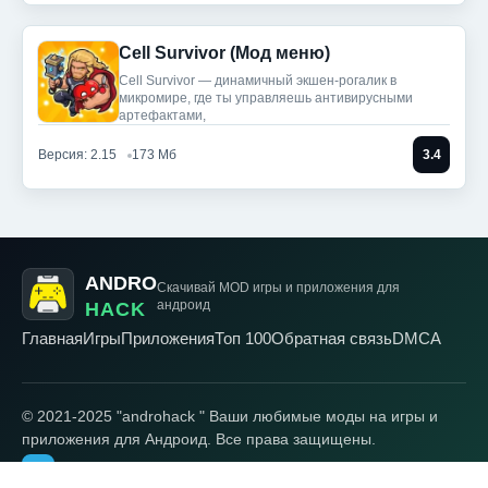
Cell Survivor (Мод меню)
Cell Survivor — динамичный экшен-рогалик в
микромире, где ты управляешь антивирусными
артефактами,
Версия: 2.15
173 Мб
3.4
ANDRO
Скачивай MOD игры
и приложения для
андроид
HACK
Главная
Игры
Приложения
Топ 100
Обратная связь
DMCA
© 2021-2025 "androhack " Ваши любимые моды на игры и
приложения для Андроид. Все права защищены.