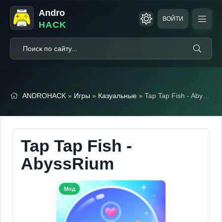
Andro
ВОЙТИ
HACK
ANDROHACK
»
Игры
»
Казуальные
» Tap Tap Fish - AbyssRium (Мод, Бесплатные покупки)
Tap Tap Fish -
AbyssRium
Мод