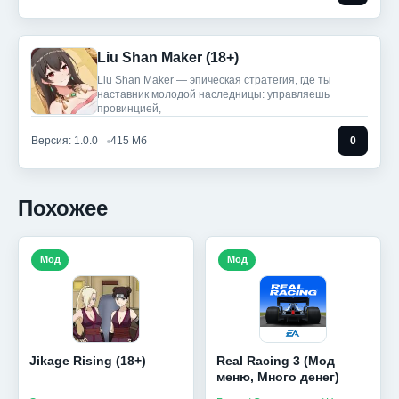
Liu Shan Maker (18+)
Liu Shan Maker — эпическая стратегия, где ты
наставник молодой наследницы: управляешь
провинцией,
Версия: 1.0.0
415 Мб
0
Похожее
Мод
Мод
Jikage Rising (18+)
Real Racing 3 (Мод
меню, Много денег)