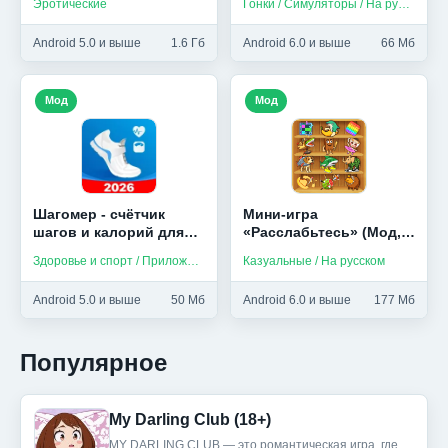
Эротические
Гонки / Симуляторы / На русском
Android 5.0 и выше
1.6 Гб
Android 6.0 и выше
66 Мб
Мод
Мод
Шагомер - счётчик
Мини-игра
шагов и калорий для
«Расслабьтесь» (Мод,
здоровья (Мод,
Без рекламы)
Здоровье и спорт / Приложения на русском
Казуальные / На русском
Unlocked)
Android 5.0 и выше
50 Мб
Android 6.0 и выше
177 Мб
Популярное
My Darling Club (18+)
MY DARLING CLUB — это романтическая игра, где