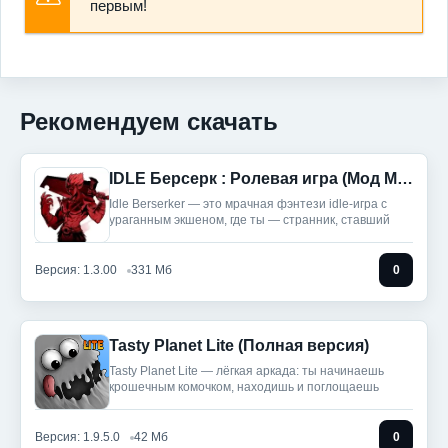
первым!
Рекомендуем скачать
IDLE Берсерк : Ролевая игра (Мод Меню)
Idle Berserker — это мрачная фэнтези idle-игра с
ураганным экшеном, где ты — странник, ставший
Версия: 1.3.00
331 Мб
0
Tasty Planet Lite (Полная версия)
Tasty Planet Lite — лёгкая аркада: ты начинаешь
крошечным комочком, находишь и поглощаешь
Версия: 1.9.5.0
42 Мб
0