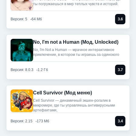
ты погружаешься в мир теплых чувств и историй.
Версия: 5
64 Мб
3.6
No, I'm not a Human (Мод, Unlocked)
No, I'm Not a Human — мрачное интерактивное
приключение, в котором ты играешь за одинокого
Версия: 8.0.3
1.2 Гб
3.7
Cell Survivor (Мод меню)
Cell Survivor — динамичный экшен-рогалик в
микромире, где ты управляешь антивирусными
артефактами,
Версия: 2.15
173 Мб
3.4