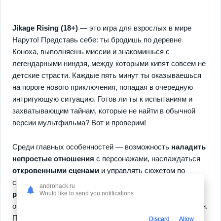
Jikage Rising (18+)
— это игра для взрослых в мире
Наруто! Представь себе: ты бродишь по деревне
Коноха, выполняешь миссии и знакомишься с
легендарными ниндзя, между которыми кипят совсем не
детские страсти. Каждые пять минут ты оказываешься
на пороге нового приключения, попадая в очередную
интригующую ситуацию. Готов ли ты к испытаниям и
захватывающим тайнам, которые не найти в обычной
версии мультфильма? Вот и проверим!
Среди главных особенностей — возможность
наладить
непростые отношения
с персонажами, наслаждаться
откровенными сценами
и управлять сюжетом по
своему усмотрению. Тебя ждёт
долговременное
androhack.ru
Would like to send you notifications
развитие
— вся игра строится на сезонах и частых
обновлениях, а играть можно как онлайн, так и оффлайн.
Попробуй залипнуть на вечера, ведь это куда веселее,
Discard
Allow