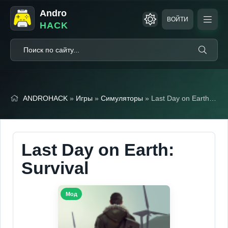
Andro
ВОЙТИ
HACK
ANDROHACK
»
Игры
»
Симуляторы
» Last Day on Earth: Survival (Бесплатный крафт/мод меню)
Last Day on Earth:
Survival
Мод