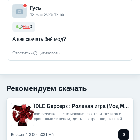
Гусь
12 мая 2026 12:56
Да
0
Нет
0
А как скачать 3ий мод?
Ответить
Цитировать
Рекомендуем скачать
IDLE Берсерк : Ролевая игра (Мод Меню)
Idle Berserker — это мрачная фэнтези idle-игра с
ураганным экшеном, где ты — странник, ставший
Версия: 1.3.00
331 Мб
0