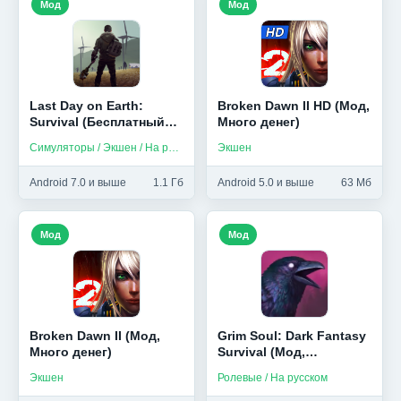
Мод
Мод
Last Day on Earth:
Broken Dawn II HD (Мод,
Survival (Бесплатный
Много денег)
крафт/мод меню)
Симуляторы / Экшен / На русском
Экшен
Android 7.0 и выше
1.1 Гб
Android 5.0 и выше
63 Мб
Мод
Мод
Broken Dawn II (Мод,
Grim Soul: Dark Fantasy
Много денег)
Survival (Мод,
Бесплатный крафт)
Экшен
Ролевые / На русском