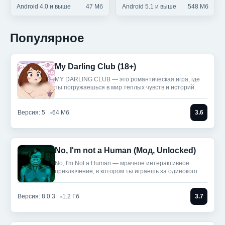
Android 4.0 и выше
47 Мб
Android 5.1 и выше
548 Мб
Популярное
My Darling Club (18+)
MY DARLING CLUB — это романтическая игра, где
ты погружаешься в мир теплых чувств и историй.
Версия: 5
64 Мб
3.6
No, I'm not a Human (Мод, Unlocked)
No, I'm Not a Human — мрачное интерактивное
приключение, в котором ты играешь за одинокого
Версия: 8.0.3
1.2 Гб
3.7