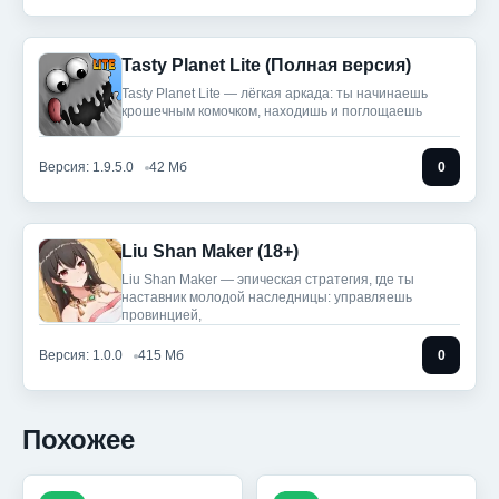
Tasty Planet Lite (Полная версия)
Tasty Planet Lite — лёгкая аркада: ты начинаешь
крошечным комочком, находишь и поглощаешь
Версия: 1.9.5.0
42 Мб
0
Liu Shan Maker (18+)
Liu Shan Maker — эпическая стратегия, где ты
наставник молодой наследницы: управляешь
провинцией,
Версия: 1.0.0
415 Мб
0
Похожее