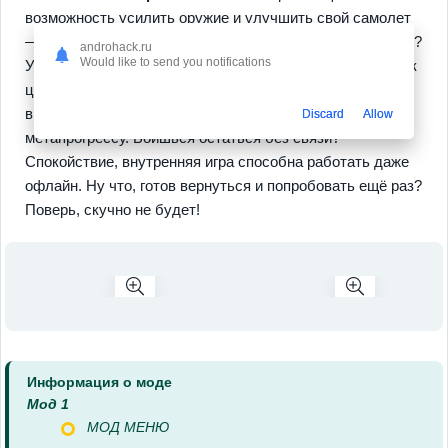
возможность усилить оружие и улучшить свой самолет
— тут ты супергерой своего рода. Ну и как без построек?
androhack.ru
Would like to send you notifications
Улучшаешь убежища, управляешь ресурсами — это как
целый мир в твоих руках! И да, у тебя есть шанс
выстроить более сильные команды благодаря
Discard
Allow
метапрогрессу. Боишься остаться без связи?
Спокойствие, внутренняя игра способна работать даже
офлайн. Ну что, готов вернуться и попробовать ещё раз?
Поверь, скучно не будет!
Информация о моде
Мод 1
МОД МЕНЮ