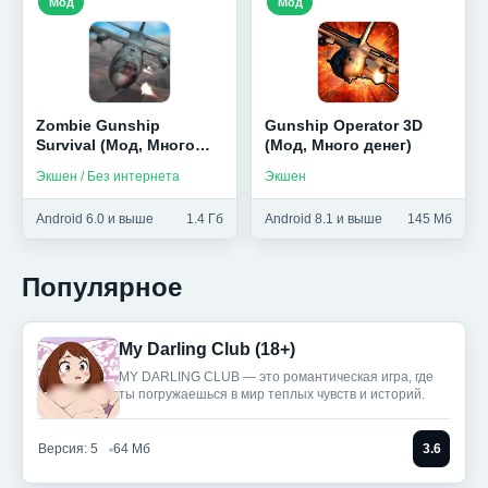
Мод
Мод
Zombie Gunship
Gunship Operator 3D
Survival (Мод, Много
(Мод, Много денег)
патронов)
Экшен / Без интернета
Экшен
Android 6.0 и выше
1.4 Гб
Android 8.1 и выше
145 Мб
Популярное
My Darling Club (18+)
MY DARLING CLUB — это романтическая игра, где
ты погружаешься в мир теплых чувств и историй.
Версия: 5
64 Мб
3.6