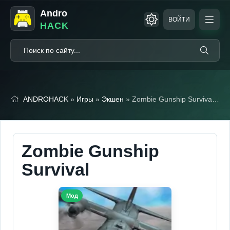
Andro
ВОЙТИ
HACK
ANDROHACK
»
Игры
»
Экшен
» Zombie Gunship Survival (Мод, Много патронов)
Zombie Gunship
Survival
Мод