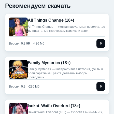
Рекомендуем скачать
All Things Change (18+)
All Things Change — уютная визуальная новелла, где
ты писатель в творческом кризисе и вдруг
Версия: 0.2.9R
436 Мб
0
Family Mysteries (18+)
Family Mysteries — интерактивная история, где ты в
роли соратника Гранта делаешь выборы,
проводишь
Версия: 0.9
295 Мб
0
Isekai: Waifu Overlord (18+)
Isekai: Waifu Overlord (18+) — взрослая аниме-RPG,