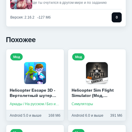
где ты очутился в другом мире и по заданию
Версия: 2.16.2
127 Мб
0
Похожее
Мод
Мод
Helicopter Escape 3D -
Helicopter Sim Flight
Вертолетный шутер
Simulator (Мод,
(Мод, Много денег)
Unlocked)
Аркады / На русском / Без интернета
Симуляторы
Android 5.0 и выше
168 Мб
Android 6.0 и выше
391 Мб