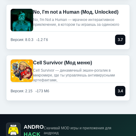
No, I'm not a Human (Мод, Unlocked)
No, I'm Not a Human — мрачное интерактивное
приключение, в котором ты играешь за одинокого
Версия: 8.0.3
1.2 Гб
3.7
Cell Survivor (Мод меню)
Cell Survivor — динамичный экшен-рогалик в
микромире, где ты управляешь антивирусными
артефактами,
Версия: 2.15
173 Мб
3.4
ANDRO
Скачивай MOD игры
и приложения для
андроид
HACK