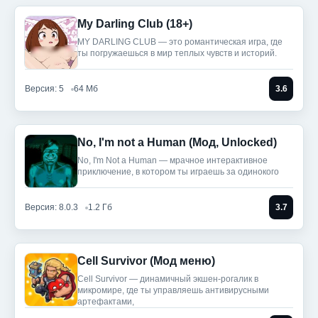
My Darling Club (18+)
MY DARLING CLUB — это романтическая игра, где
ты погружаешься в мир теплых чувств и историй.
Версия: 5
64 Мб
3.6
No, I'm not a Human (Мод, Unlocked)
No, I'm Not a Human — мрачное интерактивное
приключение, в котором ты играешь за одинокого
Версия: 8.0.3
1.2 Гб
3.7
Cell Survivor (Мод меню)
Cell Survivor — динамичный экшен-рогалик в
микромире, где ты управляешь антивирусными
артефактами,