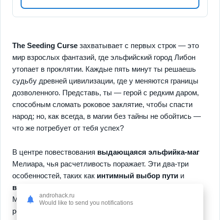
The Seeding Curse
захватывает с первых строк — это
мир взрослых фантазий, где эльфийский город Либон
утопает в проклятии. Каждые пять минут ты решаешь
судьбу древней цивилизации, где у меняются границы
дозволенного. Представь, ты — герой с редким даром,
способным сломать роковое заклятие, чтобы спасти
народ; но, как всегда, в магии без тайны не обойтись —
что же потребует от тебя успех?
В центре повествования
выдающаяся эльфийка-маг
Мелиара, чья расчетливость поражает. Эти два-три
особенностей, таких как
интимный выбор пути
и
волшебные перипетии
, делают игру неотразимой.
androhack.ru
Метапрогрессия здесь проявляется через seasons и
Would like to send you notifications
редкие испытания — твои взаимодействия остаются