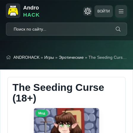
Andro
ВОЙТИ
HACK
ANDROHACK
»
Игры
»
Эротические
» The Seeding Curse (18+)
The Seeding Curse
(18+)
Мод