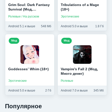
Grim Soul: Dark Fantasy
Tribulations of a Mage
Survival (Мод,
(18+)
Бесплатный крафт)
Ролевые / На русском
Эротические
Android 5.1 и выше
548 Мб
Android 5.0 и выше
1.8 Гб
Мод
Мод
Goddesses’ Whim (18+)
Vampire's Fall 2 (Мод,
Много денег)
Эротические
Ролевые
Android 5.0 и выше
2 Гб
Android 7.0 и выше
345 Мб
Популярное