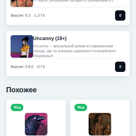
— герой, решающий загадки и сражающийся с
Версия: 6.3
1.3 Гб
0
Uncanny (18+)
Uncanny — визуальный роман в современном
городе, где ты играешь одинокого полицейского:
общаешься
Версия: 0.9.0
3 Гб
0
Похожее
Мод
Мод