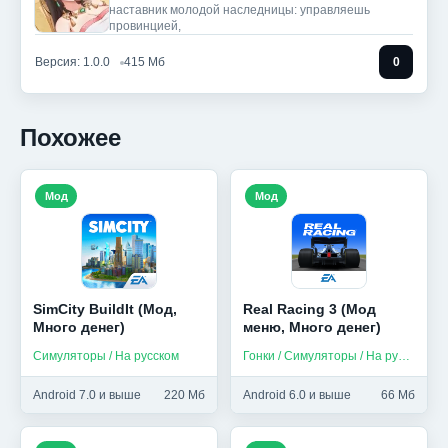
наставник молодой наследницы: управляешь
провинцией,
Версия: 1.0.0
415 Мб
0
Похожее
Мод
Мод
SimCity BuildIt (Мод,
Real Racing 3 (Мод
Много денег)
меню, Много денег)
Симуляторы / На русском
Гонки / Симуляторы / На русском
Android 7.0 и выше
220 Мб
Android 6.0 и выше
66 Мб