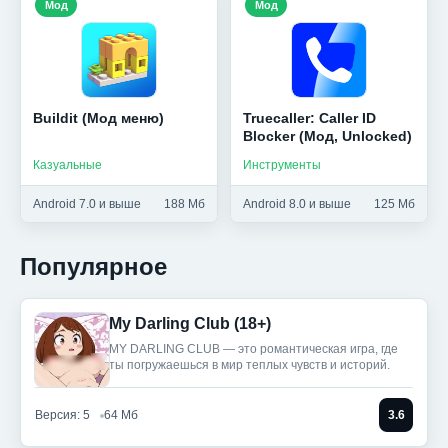
Мод
Мод
Buildit (Мод меню)
Truecaller: Caller ID
Blocker (Мод, Unlocked)
Казуальные
Инструменты
Android 7.0 и выше
188 Мб
Android 8.0 и выше
125 Мб
Популярное
My Darling Club (18+)
MY DARLING CLUB — это романтическая игра, где
ты погружаешься в мир теплых чувств и историй.
Версия: 5
64 Мб
3.6