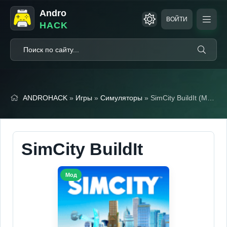
Andro
ВОЙТИ
HACK
ANDROHACK
»
Игры
»
Симуляторы
» SimCity BuildIt (Мод, Много денег)
SimCity BuildIt
Мод