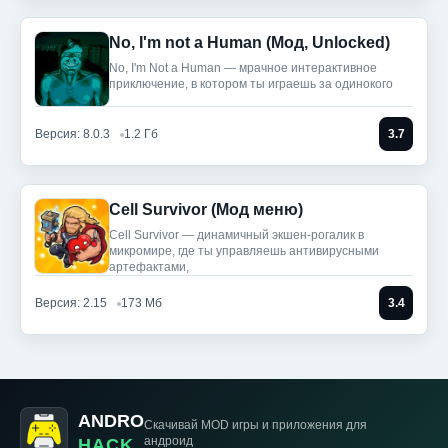
No, I'm not a Human (Мод, Unlocked)
No, I'm Not a Human — мрачное интерактивное
приключение, в котором ты играешь за одинокого
Версия: 8.0.3
1.2 Гб
3.7
Cell Survivor (Мод меню)
Cell Survivor — динамичный экшен-рогалик в
микромире, где ты управляешь антивирусными
артефактами,
Версия: 2.15
173 Мб
3.4
ANDRO
Скачивай MOD игры
и приложения для
андроид
HACK