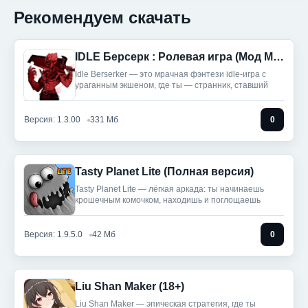
Рекомендуем скачать
IDLE Берсерк : Ролевая игра (Мод Меню)
Idle Berserker — это мрачная фэнтези idle-игра с
ураганным экшеном, где ты — странник, ставший
Версия: 1.3.00
331 Мб
0
Tasty Planet Lite (Полная версия)
Tasty Planet Lite — лёгкая аркада: ты начинаешь
крошечным комочком, находишь и поглощаешь
Версия: 1.9.5.0
42 Мб
0
Liu Shan Maker (18+)
Liu Shan Maker — эпическая стратегия, где ты