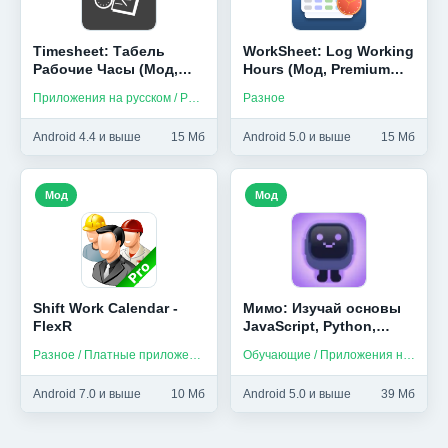
Timesheet: Табель
WorkSheet: Log Working
Рабочие Часы (Мод,
Hours (Мод, Premium
Unlocked)
Unlocked)
Приложения на русском / Разное
Разное
Android 4.4 и выше
15 Мб
Android 5.0 и выше
15 Мб
Мод
Мод
Shift Work Calendar -
Мимо: Изучай основы
FlexR
JavaScript, Python,
HTML и др (Мод,
Разное / Платные приложения
Обучающие / Приложения на русском
Unlocked)
Android 7.0 и выше
10 Мб
Android 5.0 и выше
39 Мб