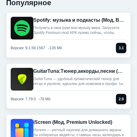
Популярное
Spotify: музыка и подкасты (Мод, Всё разблокировано)
Получить в свои руки всю музыку мира. Загрузите
Spotify Premium mod APK прямо сейчас, чтобы
Версия: 9.1.58.1567
135 Мб
3.1
GuitarTuna:Тюнер,аккорды,песни (Мод, Premium Unlocked)
GuitarTuna — удобный хроматический тюнер для
гитар и укулеле, идеален для новичков и профи: ты
Версия: 7.79.0
78 Мб
2.9
iScreen (Мод, Premium Unlocked)
iScreen — уютный лаунчер для домашнего экрана:
ты собираешь виджеты, ставишь часы, календарь и