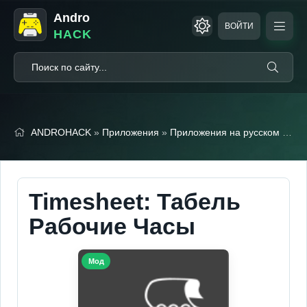
Andro
ВОЙТИ
HACK
ANDROHACK
»
Приложения
»
Приложения на русском
» Timesheet: Табель Рабочие Часы (Мод, Unlocked)
Timesheet: Табель
Рабочие Часы
Мод