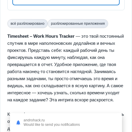
всё разблокировано
разблокированные приложения
Timesheet – Work Hours Tracker
— это твой постоянный
спутник в мире наполеоновских дедлайнов и вечных
проектов. Представь себе: каждый рабочий день ты
фиксируешь каждую минуту, наблюдая, как она
превращается в отчет. Удобное приложение, где твоя
работа наконец-то становится наглядной. Занимаясь
разными задачами, ты просто отмечаешь это время и
видишь, как оно складывается в ясную картину. А самое
интересное — хочешь узнать, сколько времени уходит
на каждое задание? Эта интрига вскоре раскроется.
Крутая фишка приложения — его умение легко выдавать
androhack.ru
отчеты и показывать «на пальцах», сколько ты
Would like to send you notifications
действительно потратил времени там, где стоит. Это