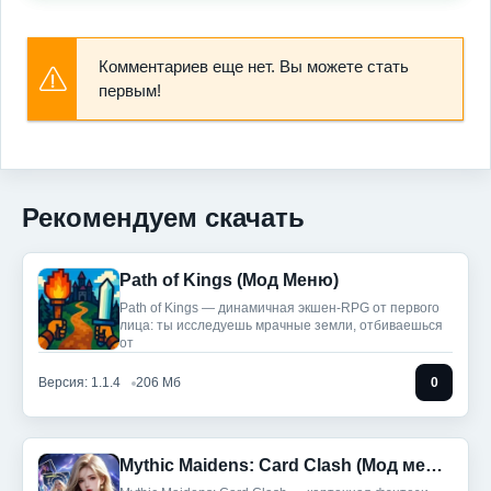
Комментариев еще нет. Вы можете стать
первым!
Рекомендуем скачать
Path of Kings (Мод Меню)
Path of Kings — динамичная экшен-RPG от первого
лица: ты исследуешь мрачные земли, отбиваешься
от
Версия: 1.1.4
206 Мб
0
Mythic Maidens: Card Clash (Мод меню)