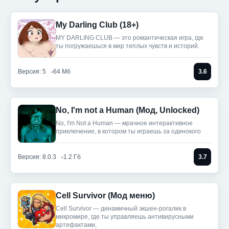
My Darling Club (18+)
MY DARLING CLUB — это романтическая игра, где
ты погружаешься в мир теплых чувств и историй.
Версия: 5
64 Мб
3.6
No, I'm not a Human (Мод, Unlocked)
No, I'm Not a Human — мрачное интерактивное
приключение, в котором ты играешь за одинокого
Версия: 8.0.3
1.2 Гб
3.7
Cell Survivor (Мод меню)
Cell Survivor — динамичный экшен-рогалик в
микромире, где ты управляешь антивирусными
артефактами,