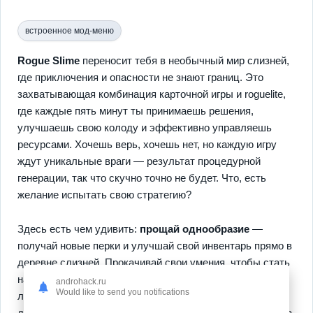
встроенное мод-меню
Rogue Slime
переносит тебя в необычный мир слизней,
где приключения и опасности не знают границ. Это
захватывающая комбинация карточной игры и roguelite,
где каждые пять минут ты принимаешь решения,
улучшаешь свою колоду и эффективно управляешь
ресурсами. Хочешь верь, хочешь нет, но каждую игру
ждут уникальные враги — результат процедурной
генерации, так что скучно точно не будет. Что, есть
желание испытать свою стратегию?
Здесь есть чем удивить:
прощай однообразие
—
получай новые перки и улучшай свой инвентарь прямо в
деревне слизней. Прокачивай свои умения, чтобы стать
настоящим мастером всех карт и испытаний. А знаешь
androhack.ru
Would like to send you notifications
ли ты, каково это — оказаться на невероятно
детализированной карте с мощными противниками? О, а