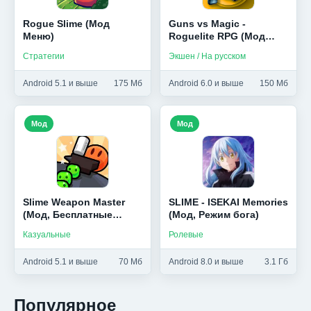
Rogue Slime (Мод
Guns vs Magic -
Меню)
Roguelite RPG (Мод
меню)
Стратегии
Экшен / На русском
Android 5.1 и выше
175 Мб
Android 6.0 и выше
150 Мб
Мод
Мод
Slime Weapon Master
SLIME - ISEKAI Memories
(Мод, Бесплатные
(Мод, Режим бога)
покупки)
Казуальные
Ролевые
Android 5.1 и выше
70 Мб
Android 8.0 и выше
3.1 Гб
Популярное