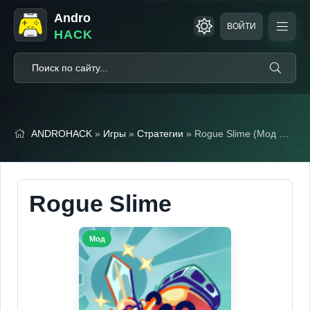
Andro
ВОЙТИ
HACK
ANDROHACK
»
Игры
»
Стратегии
» Rogue Slime (Мод Меню)
Rogue Slime
Мод