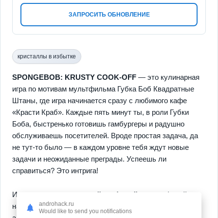
ЗАПРОСИТЬ ОБНОВЛЕНИЕ
кристаллы в избытке
SPONGEBOB: KRUSTY COOK-OFF
— это кулинарная
игра по мотивам мультфильма Губка Боб Квадратные
Штаны, где игра начинается сразу с любимого кафе
«Красти Краб». Каждые пять минут ты, в роли Губки
Боба, быстренько готовишь гамбургеры и радушно
обслуживаешь посетителей. Вроде простая задача, да
не тут-то было — в каждом уровне тебя ждут новые
задачи и неожиданные преграды. Успеешь ли
справиться? Это интрига!
Игра поражает
красочной графикой
и атмосферой,
androhack.ru
наполненной знакомыми персонажами, что становится
Would like to send you notifications
ароматной приправой всему процессу. Не забывай, что