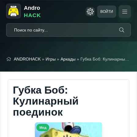
Andro
ВОЙТИ
HACK
ANDROHACK
»
Игры
»
Аркады
» Губка Боб: Кулинарный поединок (Мод, Много камней)
Губка Боб:
Кулинарный
поединок
Мод