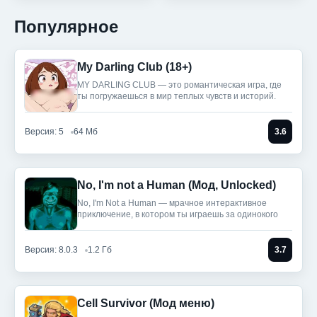
Популярное
My Darling Club (18+)
MY DARLING CLUB — это романтическая игра, где
ты погружаешься в мир теплых чувств и историй.
Версия: 5
64 Мб
3.6
No, I'm not a Human (Мод, Unlocked)
No, I'm Not a Human — мрачное интерактивное
приключение, в котором ты играешь за одинокого
Версия: 8.0.3
1.2 Гб
3.7
Cell Survivor (Мод меню)