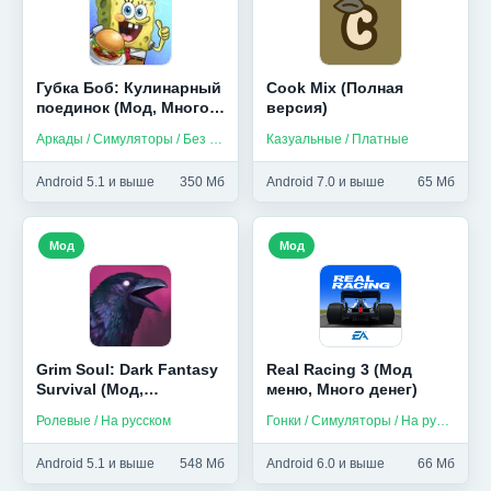
Губка Боб: Кулинарный
Cook Mix (Полная
поединок (Мод, Много
версия)
камней)
Аркады / Симуляторы / Без интернета
Казуальные / Платные
Android 5.1 и выше
350 Мб
Android 7.0 и выше
65 Мб
Мод
Мод
Grim Soul: Dark Fantasy
Real Racing 3 (Мод
Survival (Мод,
меню, Много денег)
Бесплатный крафт)
Ролевые / На русском
Гонки / Симуляторы / На русском
Android 5.1 и выше
548 Мб
Android 6.0 и выше
66 Мб