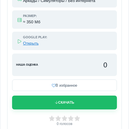
Аркады / Симуляторы / Без интернета
РАЗМЕР:
≈ 350 Мб
GOOGLE PLAY:
Открыть
0
НАША ОЦЕНКА
В избранное
СКАЧАТЬ
0
1
2
3
4
5
0
голосов