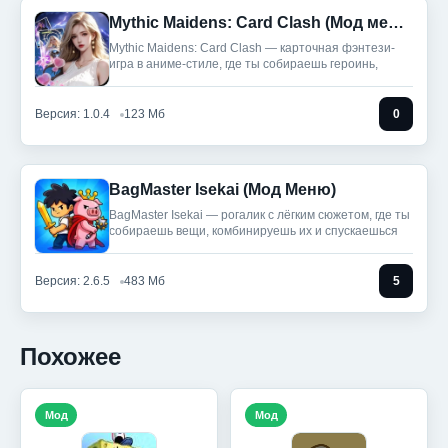
Mythic Maidens: Card Clash (Мод меню)
Mythic Maidens: Card Clash — карточная фэнтези-
игра в аниме-стиле, где ты собираешь героинь,
Версия: 1.0.4
123 Мб
0
BagMaster Isekai (Мод Меню)
BagMaster Isekai — рогалик с лёгким сюжетом, где ты
собираешь вещи, комбинируешь их и спускаешься
Версия: 2.6.5
483 Мб
5
Похожее
Мод
Мод