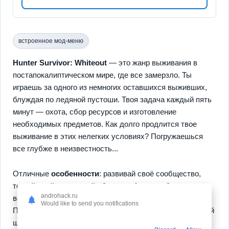
встроенное мод-меню
Hunter Survivor: Whiteout
— это жанр выживания в
постапокалиптическом мире, где все замерзло. Ты
играешь за одного из немногих оставшихся выживших,
блуждая по ледяной пустоши. Твоя задача каждый пять
минут — охота, сбор ресурсов и изготовление
необходимых предметов. Как долго продлится твое
выживание в этих нелегких условиях? Погружаешься
все глубже в неизвестность...
Отличные
особенности
: развивай своё сообщество,
торгуй едой и создавай убежище. А как же без
androhack.ru
возможностей нанимать рабочих и охотников?
Would like to send you notifications
Пристройка новых зданий и укрепление обороны — твой
шанс выдержать атаки. И не забудь, что каждое