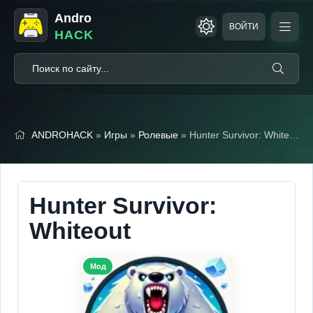
Andro
ВОЙТИ
HACK
ANDROHACK
»
Игры
»
Ролевые
» Hunter Survivor: Whiteout (Мод Меню)
Hunter Survivor:
Whiteout
Мод