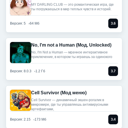
MY DARLING CLUB — это романтическая игра, где
ты погружаешься в мир теплых чувств и историй.
Версия: 5
64 Мб
3.6
No, I'm not a Human (Мод, Unlocked)
No, I'm Not a Human — мрачное интерактивное
приключение, в котором ты играешь за одинокого
Версия: 8.0.3
1.2 Гб
3.7
Cell Survivor (Мод меню)
Cell Survivor — динамичный экшен-рогалик в
микромире, где ты управляешь антивирусными
артефактами,
Версия: 2.15
173 Мб
3.4