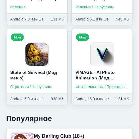
Бесплатный крафт)
Ролевые
Ролевые / На русском
Android 7.0 и выше
131 Мб
Android 5.1 и выше
548 Мб
Мод
Мод
State of Survival (Мод
VIMAGE - AI Photo
меню)
Animation (Мод,
Premium)
Стратегии / На русском
Фоторедакторы / Приложения на русском
Android 5.0 и выше
938 Мб
Android 6.0 и выше
131 Мб
Популярное
My Darling Club (18+)