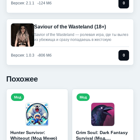
Версия: 2.1.1
124 Мб
0
Saviour of the Wasteland (18+)
Savior of the Wasteland — ролевая игра, где ты вылез
из убежища и сразу попадаешь в жестокую
Версия: 1.0.3
806 Мб
0
Похожее
Мод
Мод
Hunter Survivor:
Grim Soul: Dark Fantasy
Whiteout (Мод Меню)
Survival (Мод,