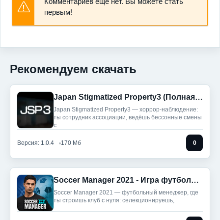
Комментариев еще нет. Вы можете стать
первым!
Рекомендуем скачать
Japan Stigmatized Property3 (Полная версия)
Japan Stigmatized Property3 — хоррор-наблюдение:
ты сотрудник ассоциации, ведёшь бессонные смены
с
Версия: 1.0.4
170 Мб
0
Soccer Manager 2021 - Игра футбольного менеджера (Без рекламы)
Soccer Manager 2021 — футбольный менеджер, где
ты строишь клуб с нуля: селекционируешь,