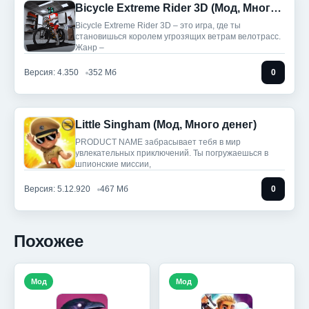
Bicycle Extreme Rider 3D (Мод, Много денег)
Bicycle Extreme Rider 3D – это игра, где ты
становишься королем угрозящих ветрам велотрасс.
Жанр –
Версия: 4.350
352 Мб
0
Little Singham (Мод, Много денег)
PRODUCT NAME забрасывает тебя в мир
увлекательных приключений. Ты погружаешься в
шпионские миссии,
Версия: 5.12.920
467 Мб
0
Похожее
Мод
Мод