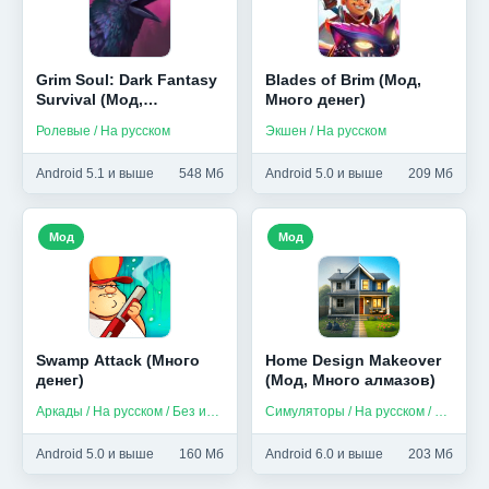
Grim Soul: Dark Fantasy
Blades of Brim (Мод,
Survival (Мод,
Много денег)
Бесплатный крафт)
Ролевые / На русском
Экшен / На русском
Android 5.1 и выше
548 Мб
Android 5.0 и выше
209 Мб
Мод
Мод
Swamp Attack (Много
Home Design Makeover
денег)
(Мод, Много алмазов)
Аркады / На русском / Без интернета
Симуляторы / На русском / Без интернета
Android 5.0 и выше
160 Мб
Android 6.0 и выше
203 Мб