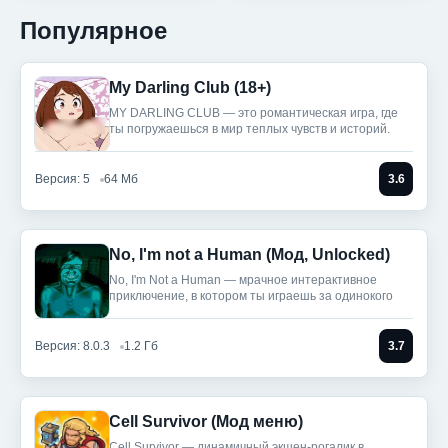
Популярное
My Darling Club (18+)
MY DARLING CLUB — это романтическая игра, где
ты погружаешься в мир теплых чувств и историй.
Версия: 5
64 Мб
3.6
No, I'm not a Human (Мод, Unlocked)
No, I'm Not a Human — мрачное интерактивное
приключение, в котором ты играешь за одинокого
Версия: 8.0.3
1.2 Гб
3.7
Cell Survivor (Мод меню)
Cell Survivor — динамичный экшен-рогалик в