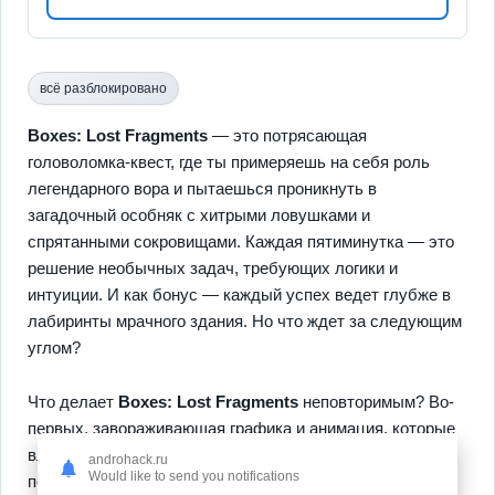
всё разблокировано
Boxes: Lost Fragments
— это потрясающая
головоломка-квест, где ты примеряешь на себя роль
легендарного вора и пытаешься проникнуть в
загадочный особняк с хитрыми ловушками и
спрятанными сокровищами. Каждая пятиминутка — это
решение необычных задач, требующих логики и
интуиции. И как бонус — каждый успех ведет глубже в
лабиринты мрачного здания. Но что ждет за следующим
углом?
Что делает
Boxes: Lost Fragments
неповторимым? Во-
первых, завораживающая графика и анимация, которые
влюбляют с первого взгляда. Во-вторых, скрытые
androhack.ru
Would like to send you notifications
подсказки и тайны заставляют исследовать каждый