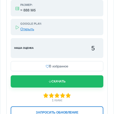
РАЗМЕР:
≈ 888 Мб
GOOGLE PLAY:
Открыть
5
НАША ОЦЕНКА
В избранное
СКАЧАТЬ
100
1
2
3
4
5
1
голос
ЗАПРОСИТЬ ОБНОВЛЕНИЕ