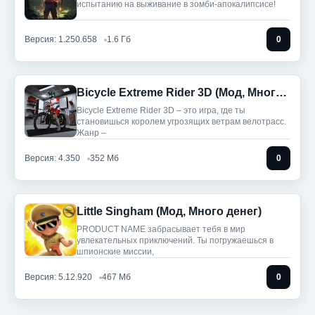
испытанию на выживание в зомби-апокалипсисе!
Версия: 1.250.658
1.6 Гб
0
Bicycle Extreme Rider 3D (Мод, Много денег)
Bicycle Extreme Rider 3D – это игра, где ты
становишься королем угрозящих ветрам велотрасс.
Жанр –
Версия: 4.350
352 Мб
0
Little Singham (Мод, Много денег)
PRODUCT NAME забрасывает тебя в мир
увлекательных приключений. Ты погружаешься в
шпионские миссии,
Версия: 5.12.920
467 Мб
0