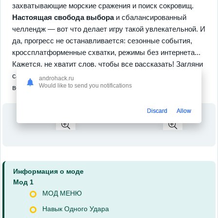
захватывающие морские сражения и поиск сокровищ.
Настоящая свобода выбора
и сбалансированный
челлендж — вот что делает игру такой увлекательной. И
да, прогресс не останавливается: сезонные события,
кроссплатформенные схватки, режимы без интернета...
Кажется, не хватит слов, чтобы все рассказать! Загляни
сам, испытай удачу — как знать, вдруг захочешь
androhack.ru
Would like to send you notifications
вернуться на эти земли еще не раз?
Discard
Allow
Информация о моде
Мод 1
МОД МЕНЮ
Навык Одного Удара