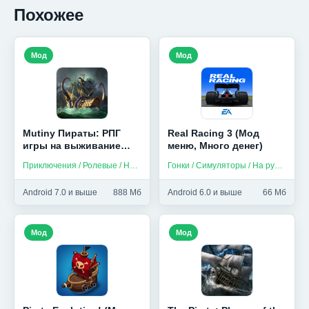
Похожее
Мод
Мод
Mutiny Пираты: РПГ
Real Racing 3 (Мод
игры на выживание
меню, Много денег)
(Мод меню)
Приключения / Ролевые / На русском
Гонки / Симуляторы / На русском
Android 7.0 и выше
888 Мб
Android 6.0 и выше
66 Мб
Мод
Мод