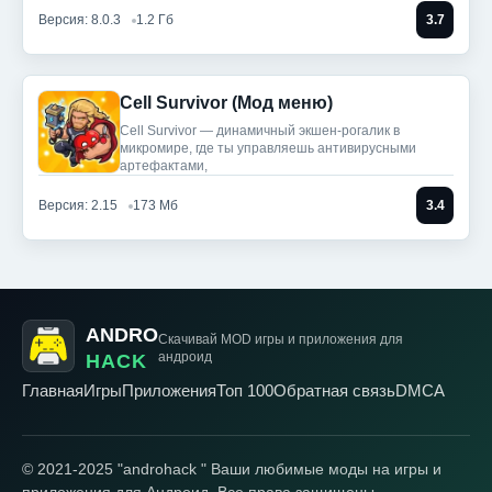
Версия: 8.0.3
1.2 Гб
3.7
Cell Survivor (Мод меню)
Cell Survivor — динамичный экшен-рогалик в
микромире, где ты управляешь антивирусными
артефактами,
Версия: 2.15
173 Мб
3.4
ANDRO
Скачивай MOD игры
и приложения для
андроид
HACK
Главная
Игры
Приложения
Топ 100
Обратная связь
DMCA
© 2021-2025 "androhack " Ваши любимые моды на игры и