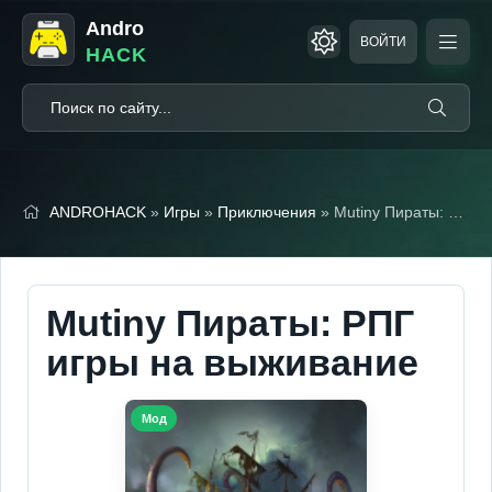
Andro
ВОЙТИ
HACK
ANDROHACK
»
Игры
»
Приключения
» Mutiny Пираты: РПГ игры на выживание (Мод меню)
Mutiny Пираты: РПГ
игры на выживание
Мод