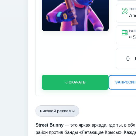
ТРЕ
An
РАЗ
≈ 
0
СКАЧАТЬ
ЗАПРОСИТ
никакой рекламы
Street Bunny
— это яркая аркада, где ты, в об
район против банды «Летающие Крысы». Каждые