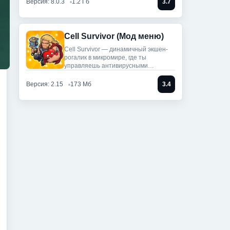
Версия: 8.0.3
1.2 Гб
3.7
Cell Survivor (Мод меню)
Cell Survivor — динамичный экшен-
рогалик в микромире, где ты
управляешь антивирусными
артефактами,
Версия: 2.15
173 Мб
3.4