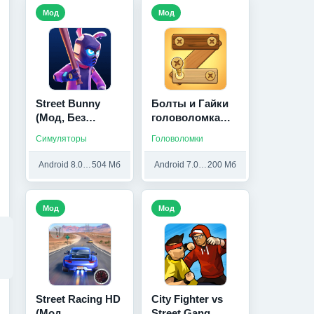
Мод
Мод
Street Bunny
Болты и Гайки
(Мод, Без
головоломка
рекламы)
(Мод Меню)
Симуляторы
Головоломки
Android 8.0 и выше
504 Мб
Android 7.0 и выше
200 Мб
Мод
Мод
Street Racing HD
City Fighter vs
(Мод,
Street Gang