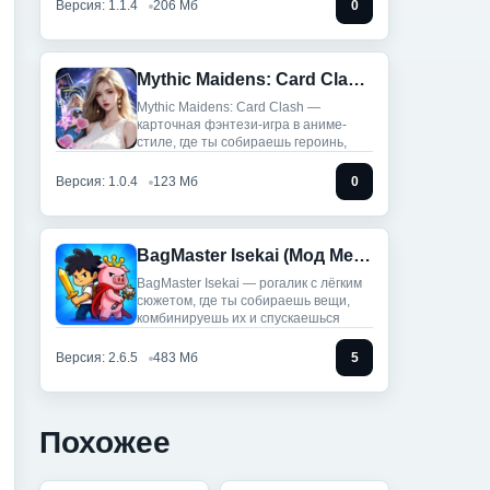
Версия: 1.1.4
206 Мб
0
Mythic Maidens: Card Clash (Мод меню)
Mythic Maidens: Card Clash —
карточная фэнтези-игра в аниме-
стиле, где ты собираешь героинь,
Версия: 1.0.4
123 Мб
0
BagMaster Isekai (Мод Меню)
BagMaster Isekai — рогалик с лёгким
сюжетом, где ты собираешь вещи,
комбинируешь их и спускаешься
Версия: 2.6.5
483 Мб
5
Похожее