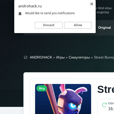
androhack.ru
Andro
Скачивай любимые Mod игры
HACK
и приложения для андроид
Would like to send you notifications
Discard
Allow
Главная
Игры
Приложения
Original
ANDROHACK
»
Игры
»
Симуляторы
» Street Bunn
Str
Мод
ОБ
16