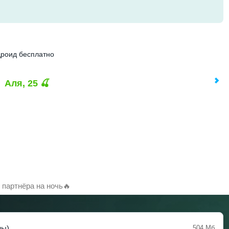
дроид бесплатно
Аля, 25 🍒
партнёра на ночь🔥
мы)
504 Мб