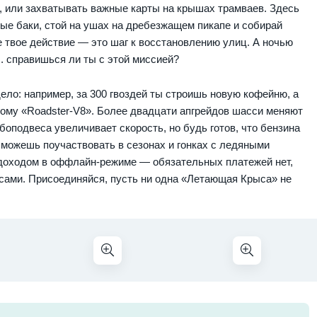
, или захватывать важные карты на крышах трамваев. Здесь
ые баки, стой на ушах на дребезжащем пикапе и собирай
е твое действие — это шаг к восстановлению улиц. А ночью
.. справишься ли ты с этой миссией?
ело: например, за 300 гвоздей ты строишь новую кофейню, а
ному «Roadster-V8». Более двадцати апгрейдов шасси меняют
боподвеса увеличивает скорость, но будь готов, что бензина
а можешь поучаствовать в сезонах и гонках с ледяными
доходом в оффлайн-режиме — обязательных платежей нет,
сами. Присоединяйся, пусть ни одна «Летающая Крыса» не