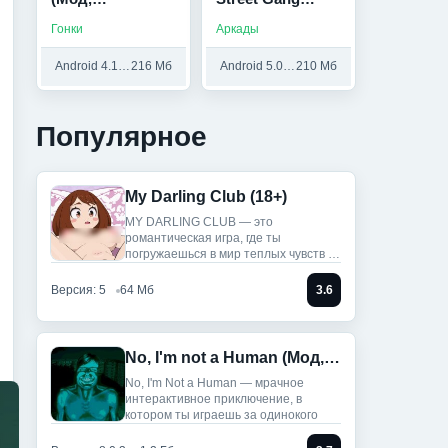
Бесплатные
(Мод, Много
Гонки
Аркады
покупки)
денег)
Android 4.1 и выше
216 Мб
Android 5.0 и выше
210 Мб
Популярное
My Darling Club (18+)
MY DARLING CLUB — это
романтическая игра, где ты
погружаешься в мир теплых чувств и
историй.
Версия: 5
64 Мб
3.6
No, I'm not a Human (Мод, Unlocked)
No, I'm Not a Human — мрачное
интерактивное приключение, в
котором ты играешь за одинокого