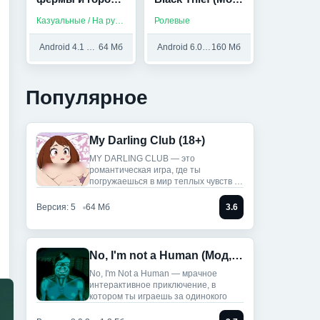
Farm Build Trade
Много денег)
Казуальные / На русском
Ролевые
City (Мод, Много
денег)
Android 4.1 и выше
64 Мб
Android 6.0 и выше
160 Мб
Популярное
My Darling Club (18+)
MY DARLING CLUB — это
романтическая игра, где ты
погружаешься в мир теплых чувств и
историй.
Версия: 5
64 Мб
3.6
No, I'm not a Human (Мод, Unlocked)
No, I'm Not a Human — мрачное
интерактивное приключение, в
котором ты играешь за одинокого