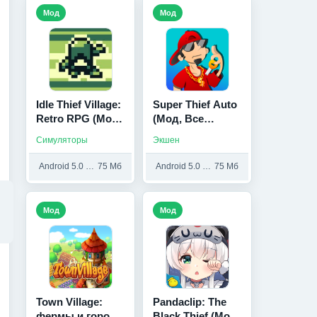
Мод
Мод
Idle Thief Village:
Super Thief Auto
Retro RPG (Мод
(Мод, Все
меню)
скины)
Симуляторы
Экшен
Android 5.0 и выше
75 Мб
Android 5.0 и выше
75 Мб
Мод
Мод
Town Village:
Pandaclip: The
фермы и города
Black Thief (Мод,