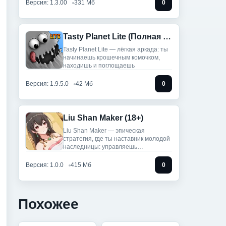
Версия: 1.3.00
331 Мб
0
Tasty Planet Lite (Полная версия)
Tasty Planet Lite — лёгкая аркада: ты
начинаешь крошечным комочком,
находишь и поглощаешь
Версия: 1.9.5.0
42 Мб
0
Liu Shan Maker (18+)
Liu Shan Maker — эпическая
стратегия, где ты наставник молодой
наследницы: управляешь
провинцией,
Версия: 1.0.0
415 Мб
0
Похожее