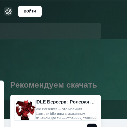
ВОЙТИ
Рекомендуем скачать
IDLE Берсерк : Ролевая игра (Мод Меню)
Idle Berserker — это мрачная
фэнтези idle-игра с ураганным
экшеном, где ты — странник, ставший