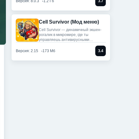
Версия: 8.0.3
1.2 Гб
3.7
Cell Survivor (Мод меню)
Cell Survivor — динамичный экшен-
рогалик в микромире, где ты
управляешь антивирусными
артефактами,
Версия: 2.15
173 Мб
3.4