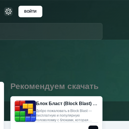
ВОЙТИ
Рекомендуем скачать
Блок Бласт (Block Blast) (Мод меню)
Добро пожаловать в Block Blast —
бесплатную и популярную
головоломку с блоками, которая
подарит вам