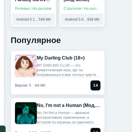
(Мод,
Ролевые / На русском
Стратегии / На русском
Бесплатный
крафт)
Android 5.1 и выше
548 Мб
Android 5.0 и выше
938 Мб
Популярное
My Darling Club (18+)
MY DARLING CLUB — это
романтическая игра, где ты
погружаешься в мир теплых чувств и
историй.
Версия: 5
64 Мб
3.6
No, I'm not a Human (Мод, Unlocked)
No, I'm Not a Human — мрачное
интерактивное приключение, в
котором ты играешь за одинокого