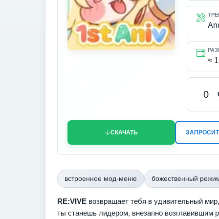
ТРЕ
An
РАЗ
≈ 
0
СКАЧАТЬ
ЗАПРОСИТ
встроенное мод-меню
божественный режи
RE:VIVE
возвращает тебя в удивительный мир,
ты станешь лидером, внезапно возглавившим р