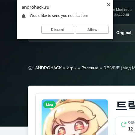
androhack.ru
Andro
Скачивай любимые Mod игры
HACK
и приложения для андроид
Would like to send you notifications
Discard
Allow
Главная
Игры
Приложения
Original
ANDROHACK
»
Игры
»
Ролевые
» RE:VIVE (Мод 
트릭
Мод
ОБ
12