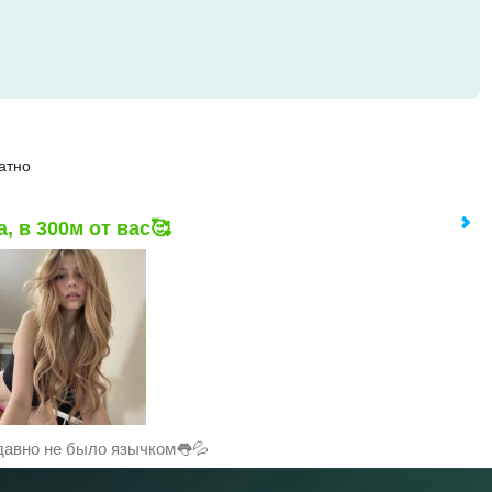
атно
, в 300м от вас🥰
давно не было язычком👅💦