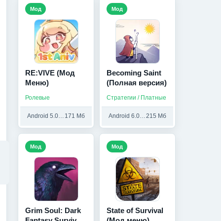
Мод
Мод
RE:VIVE (Мод
Becoming Saint
Меню)
(Полная версия)
Ролевые
Стратегии / Платные
Android 5.0 и выше
171 Мб
Android 6.0 и выше
215 Мб
Мод
Мод
Grim Soul: Dark
State of Survival
Fantasy Survival
(Мод меню)