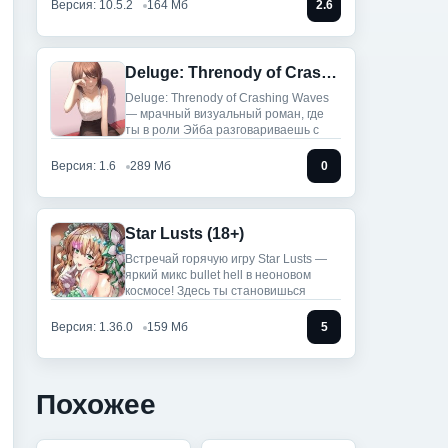
Версия: 10.5.2
164 Мб
2.6
Deluge: Threnody of Crashing Waves (Полная версия)
Deluge: Threnody of Crashing Waves
— мрачный визуальный роман, где
ты в роли Эйба разговариваешь с
Версия: 1.6
289 Мб
0
Star Lusts (18+)
Встречай горячую игру Star Lusts —
яркий микс bullet hell в неоновом
космосе! Здесь ты становишься
Версия: 1.36.0
159 Мб
5
Похожее