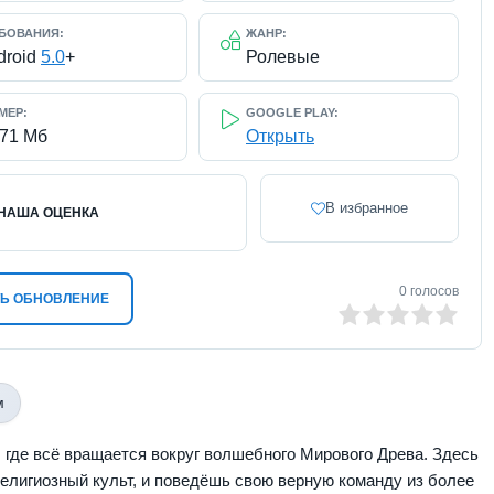
БОВАНИЯ:
ЖАНР:
droid
5.0
+
Ролевые
МЕР:
GOOGLE PLAY:
171 Мб
Открыть
В избранное
НАША ОЦЕНКА
0
голосов
Ь ОБНОВЛЕНИЕ
0
1
2
3
4
5
м
 где всё вращается вокруг волшебного Мирового Древа. Здесь
елигиозный культ, и поведёшь свою верную команду из более