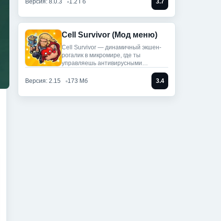
Версия: 8.0.3
1.2 Гб
3.7
Cell Survivor (Мод меню)
Cell Survivor — динамичный экшен-
рогалик в микромире, где ты
управляешь антивирусными
артефактами,
Версия: 2.15
173 Мб
3.4