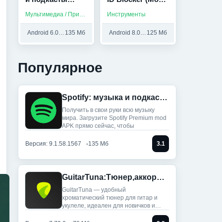
(Мод, Всё
Unlocked)
Мультимедиа / Приложения на русском / Музыка
Инструменты
разблокировано)
Android 6.0 и выше
135 Мб
Android 8.0 и выше
125 Мб
Популярное
Spotify: музыка и подкасты (Мод, Всё разблокировано)
Получить в свои руки всю музыку
мира. Загрузите Spotify Premium mod
APK прямо сейчас, чтобы
Версия: 9.1.58.1567
135 Мб
3.1
GuitarTuna:Тюнер,аккорды,песни (Мод, Premium Unlocked)
GuitarTuna — удобный
хроматический тюнер для гитар и
укулеле, идеален для новичков и
профи: ты