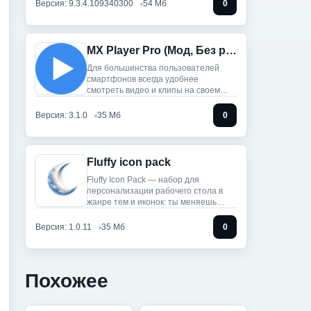
Версия: 9.3.4.109340300
54 Мб
0
MX Player Pro (Мод, Без рекламы)
Для большинства пользователей
смартфонов всегда удобнее
смотреть видео и клипы на своем
телефоне,
Версия: 3.1.0
35 Мб
0
Fluffy icon pack
Fluffy Icon Pack — набор для
персонализации рабочего стола в
жанре тем и иконок: ты меняешь
строгие
Версия: 1.0.11
35 Мб
0
Похожее