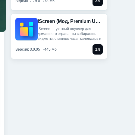
Версия: 7.79.0
78 Мб
2.9
iScreen (Мод, Premium Unlocked)
iScreen — уютный лаунчер для
домашнего экрана: ты собираешь
виджеты, ставишь часы, календарь и
Версия: 3.0.05
445 Мб
2.8