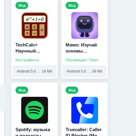
Мод
Мод
TechCalc+
Мимо: Изучай
Научный
основы
Калькулятор
JavaScript,
Инструменты
Обучающие / Приложения на русском
(Мод, Paid)
Python, HTML и
др (Мод,
Android 5.0 и выше
16 Мб
Android 5.0 и выше
39 Мб
Unlocked)
Мод
Мод
Spotify: музыка
Truecaller: Caller
и подкасты
ID Blocker (Мод,