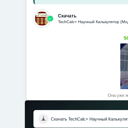
Скачать
TechCalc+ Научный Калькулятор (Мо
5
Она уже ж
Скачать TechCalc+ Научный Калькулят