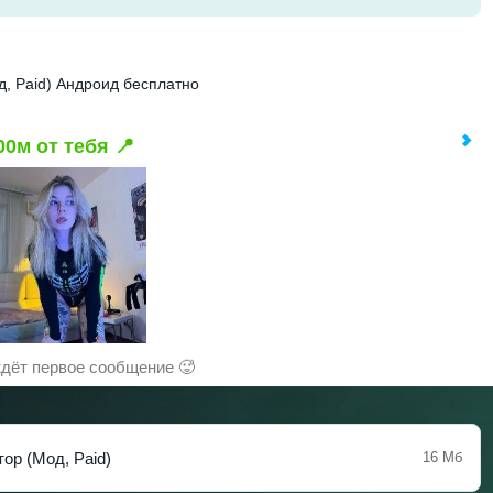
д, Paid) Андроид бесплатно
00м от тебя 📍
дёт первое сообщение 🥵
ор (Мод, Paid)
16 Мб