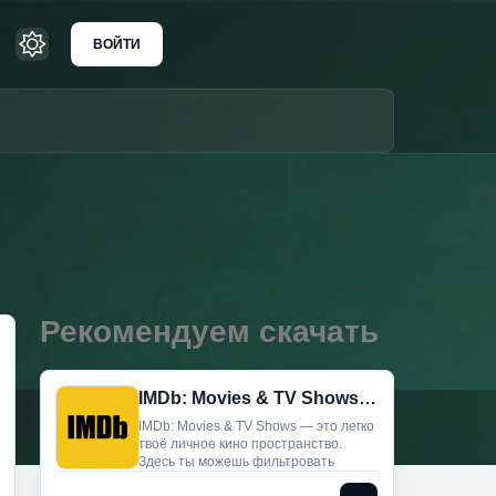
ВОЙТИ
Рекомендуем скачать
IMDb: Movies & TV Shows (Мод, Premium)
IMDb: Movies & TV Shows — это легко
твоё личное кино пространство.
Здесь ты можешь фильтровать