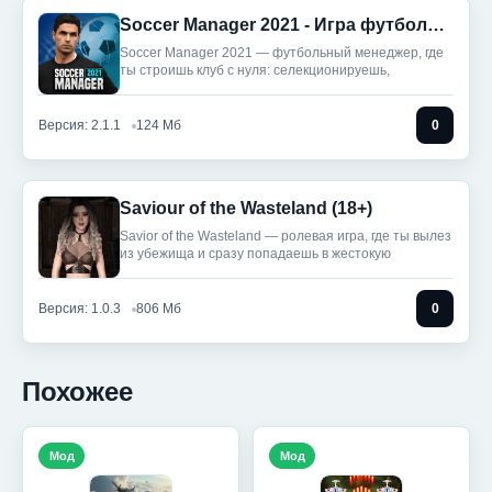
Soccer Manager 2021 - Игра футбольного менеджера (Без рекламы)
Soccer Manager 2021 — футбольный менеджер, где
ты строишь клуб с нуля: селекционируешь,
Версия: 2.1.1
124 Мб
0
Saviour of the Wasteland (18+)
Savior of the Wasteland — ролевая игра, где ты вылез
из убежища и сразу попадаешь в жестокую
Версия: 1.0.3
806 Мб
0
Похожее
Мод
Мод