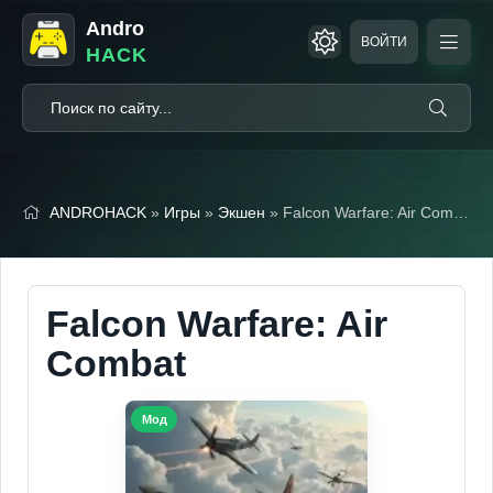
Andro
ВОЙТИ
HACK
ANDROHACK
»
Игры
»
Экшен
» Falcon Warfare: Air Combat (Мод меню)
Falcon Warfare: Air
Combat
Мод