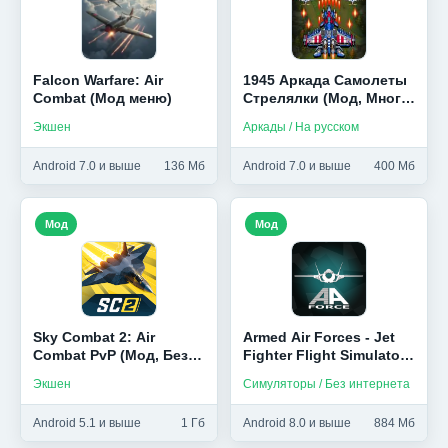
Falcon Warfare: Air
1945 Аркада Самолеты
Combat (Мод меню)
Стрелялки (Мод, Много
денег)
Экшен
Аркады / На русском
Android 7.0 и выше
136 Мб
Android 7.0 и выше
400 Мб
Мод
Мод
Sky Combat 2: Air
Armed Air Forces - Jet
Combat PvP (Мод, Без
Fighter Flight Simulator
рекламы)
(Мод, Бесплатные
Экшен
Симуляторы / Без интернета
покупки)
Android 5.1 и выше
1 Гб
Android 8.0 и выше
884 Мб