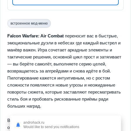
встроенное мод-меню
Falcon Warfare: Air Combat
переносит вас в быстрые,
эмоциональные дуэли в небесах где каждый выстрел и
манёвр важен. Игра сочетает аркадные элементы и
тактические решения, основной цикл прост и затягивает
— вы берёте самолёт, выполняете серию целей,
возвращаетесь за апгрейдами и снова идёте в бой.
Пилотирование кажется интуитивным, но с ростом
сложности появляются новые угрозы и неожиданные
повороты сюжета, которые заставляют пересматривать
стиль боя и пробовать рискованные приёмы ради
больших наград.
В кампании открываются уникальные ветки развития и
androhack.ru
Would like to send you notifications
ощутимый рост мастерства, при этом
реалистичная