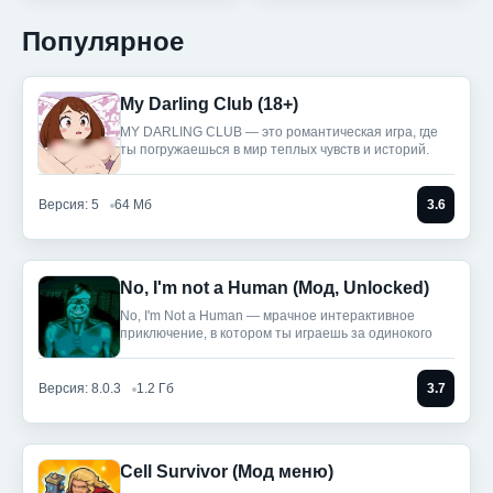
Популярное
My Darling Club (18+)
MY DARLING CLUB — это романтическая игра, где
ты погружаешься в мир теплых чувств и историй.
Версия: 5
64 Мб
3.6
No, I'm not a Human (Мод, Unlocked)
No, I'm Not a Human — мрачное интерактивное
приключение, в котором ты играешь за одинокого
Версия: 8.0.3
1.2 Гб
3.7
Cell Survivor (Мод меню)