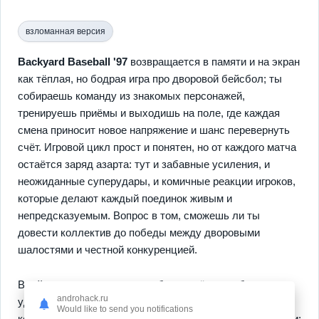
взломанная версия
Backyard Baseball '97
возвращается в памяти и на экран
как тёплая, но бодрая игра про дворовой бейсбол; ты
собираешь команду из знакомых персонажей,
тренируешь приёмы и выходишь на поле, где каждая
смена приносит новое напряжение и шанс перевернуть
счёт. Игровой цикл прост и понятен, но от каждого матча
остаётся заряд азарта: тут и забавные усиления, и
неожиданные суперудары, и комичные реакции игроков,
которые делают каждый поединок живым и
непредсказуемым. Вопрос в том, сможешь ли ты
довести коллектив до победы между дворовыми
шалостями и честной конкуренцией.
В геймплее чувствуется свобода и лёгкость благодаря
androhack.ru
удобному управлению, а режимы позволяют играть как
Would like to send you notifications
короткие матчи, так и полный сезон с системой прокачки;