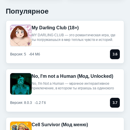
Популярное
My Darling Club (18+)
MY DARLING CLUB — это романтическая игра, где
ты погружаешься в мир теплых чувств и историй.
Версия: 5
64 Мб
3.6
No, I'm not a Human (Мод, Unlocked)
No, I'm Not a Human — мрачное интерактивное
приключение, в котором ты играешь за одинокого
Версия: 8.0.3
1.2 Гб
3.7
Cell Survivor (Мод меню)