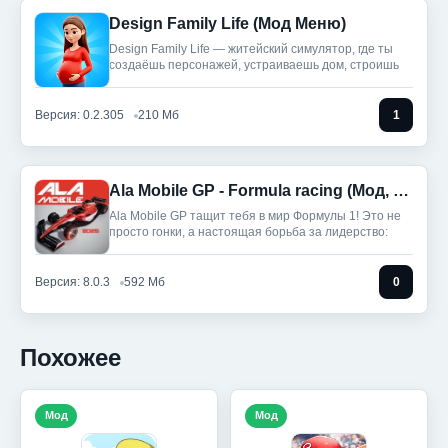
Design Family Life (Мод Меню)
Design Family Life — житейский симулятор, где ты
создаёшь персонажей, устраиваешь дом, строишь
Версия: 0.2.305
210 Мб
1
Ala Mobile GP - Formula racing (Мод, Unlocked)
Ala Mobile GP тащит тебя в мир Формулы 1! Это не
просто гонки, а настоящая борьба за лидерство:
Версия: 8.0.3
592 Мб
0
Похожее
Мод
Мод