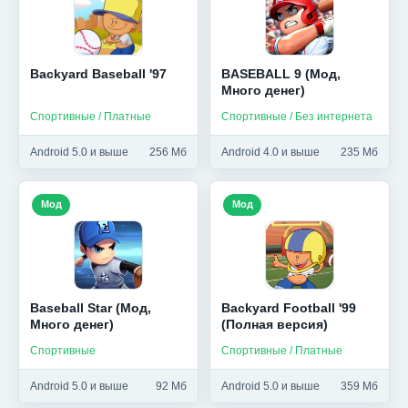
Backyard Baseball '97
BASEBALL 9 (Мод,
Много денег)
Спортивные / Платные
Спортивные / Без интернета
Android 5.0 и выше
256 Мб
Android 4.0 и выше
235 Мб
Мод
Мод
Baseball Star (Мод,
Backyard Football '99
Много денег)
(Полная версия)
Спортивные
Спортивные / Платные
Android 5.0 и выше
92 Мб
Android 5.0 и выше
359 Мб