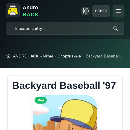
Andro
ВОЙТИ
HACK
ANDROHACK
»
Игры
»
Спортивные
» Backyard Baseball '97
Backyard Baseball '97
Мод