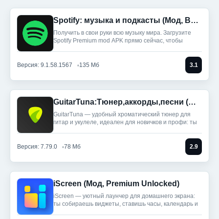
Spotify: музыка и подкасты (Мод, Всё разблокировано)
Получить в свои руки всю музыку мира. Загрузите
Spotify Premium mod APK прямо сейчас, чтобы
Версия: 9.1.58.1567
135 Мб
3.1
GuitarTuna:Тюнер,аккорды,песни (Мод, Premium Unlocked)
GuitarTuna — удобный хроматический тюнер для
гитар и укулеле, идеален для новичков и профи: ты
Версия: 7.79.0
78 Мб
2.9
iScreen (Мод, Premium Unlocked)
iScreen — уютный лаунчер для домашнего экрана:
ты собираешь виджеты, ставишь часы, календарь и