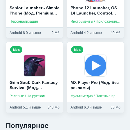
Senior Launcher - Simple
Phone 12 Launcher, OS
Phone (Мод, Premium
14 Launcher, Control
Unlocked)
Center (Мод, Unlocked)
Персонализация
Инструменты / Приложения на русском
Android 8.0 и выше
2 Мб
Android 4.2 и выше
40 Мб
Мод
Мод
Grim Soul: Dark Fantasy
MX Player Pro (Мод, Без
Survival (Мод,
рекламы)
Бесплатный крафт)
Ролевые / На русском
Мультимедиа / Платные приложения
Android 5.1 и выше
548 Мб
Android 6.0 и выше
35 Мб
Популярное