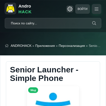
Andro
ВОЙТИ
HACK
ANDROHACK
»
Приложения
»
Персонализация
» Senior Launcher - Simple Phone (Мод, Premium Unlocked)
Senior Launcher -
Simple Phone
Мод