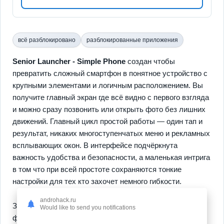
всё разблокировано
разблокированные приложения
Senior Launcher - Simple Phone
создан чтобы
превратить сложный смартфон в понятное устройство с
крупными элементами и логичным расположением. Вы
получите главный экран где всё видно с первого взгляда
и можно сразу позвонить или открыть фото без лишних
движений. Главный цикл простой работы — один тап и
результат, никаких многоступенчатых меню и рекламных
всплывающих окон. В интерфейсе подчёркнута
важность удобства и безопасности, а маленькая интрига
в том что при всей простоте сохраняются тонкие
настройки для тех кто захочет немного гибкости.
androhack.ru
Здесь
удобный интерфейс
совмещён с важными
Would like to send you notifications
функциями: крупные кнопки вызова и сообщений,