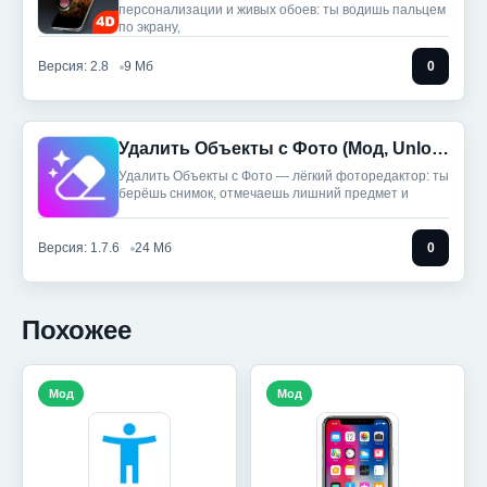
персонализации и живых обоев: ты водишь пальцем
по экрану,
Версия: 2.8
9 Мб
0
Удалить Объекты с Фото (Мод, Unlocked)
Удалить Объекты с Фото — лёгкий фоторедактор: ты
берёшь снимок, отмечаешь лишний предмет и
Версия: 1.7.6
24 Мб
0
Похожее
Мод
Мод