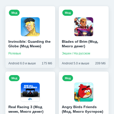
Мод
Мод
Invincible: Guarding the
Blades of Brim (Мод,
Globe (Мод Меню)
Много денег)
Ролевые
Экшен / На русском
Android 6.0 и выше
175 Мб
Android 5.0 и выше
209 Мб
Мод
Мод
Real Racing 3 (Мод
Angry Birds Friends
меню, Много денег)
(Мод, Много бустеров)