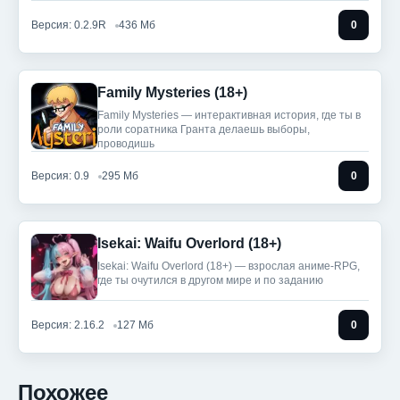
Версия: 0.2.9R
436 Мб
0
Family Mysteries (18+)
Family Mysteries — интерактивная история, где ты в
роли соратника Гранта делаешь выборы,
проводишь
Версия: 0.9
295 Мб
0
Isekai: Waifu Overlord (18+)
Isekai: Waifu Overlord (18+) — взрослая аниме-RPG,
где ты очутился в другом мире и по заданию
Версия: 2.16.2
127 Мб
0
Похожее