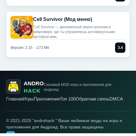
Cell Survivor (Мод меню)
Cell Survivor — динамичный экшен-рогалик в
микромире, где ты управляешь антивирусными
артефактами,
Версия: 2.15
173 Мб
3.4
ANDRO
Скачивай MOD игры
и приложения для
андроид
HACK
Главная
Игры
Приложения
Топ 100
Обратная связь
DMCA
© 2021-2025 "androhack " Ваши любимые моды на игры и
приложения для Андроид. Все права защищены.