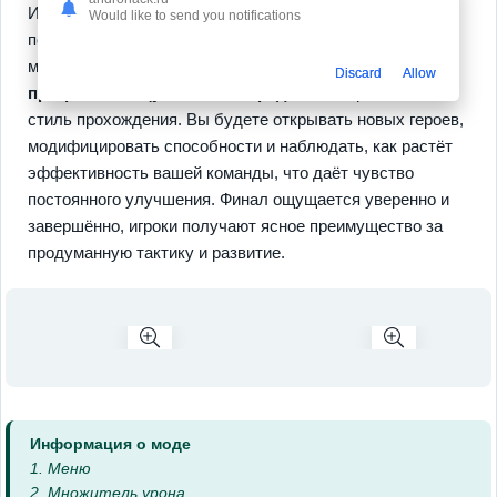
Игра делает ставку на разнообразие подходов и
Would like to send you notifications
персонализацию отрядов; среди главных достоинств
можно выделить
синергию персонажей
и
систему
Discard
Allow
прогресса с ощутимыми наградами
которые меняют
стиль прохождения. Вы будете открывать новых героев,
модифицировать способности и наблюдать, как растёт
эффективность вашей команды, что даёт чувство
постоянного улучшения. Финал ощущается уверенно и
завершённо, игроки получают ясное преимущество за
продуманную тактику и развитие.
Информация о моде
1. Меню
2. Множитель урона