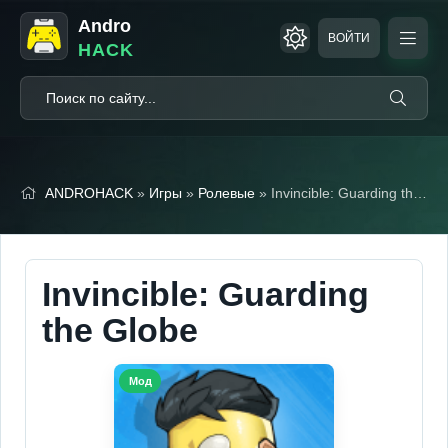
Andro
ВОЙТИ
HACK
ANDROHACK
»
Игры
»
Ролевые
» Invincible: Guarding the Globe (Мод Меню)
Invincible: Guarding
the Globe
Мод