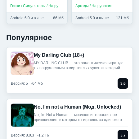
Гонки / Симуляторы / На русском
Аркады / На русском
Android 6.0 и выше
66 Мб
Android 5.0 и выше
131 Мб
Популярное
My Darling Club (18+)
MY DARLING CLUB — это романтическая игра, где
ты погружаешься в мир теплых чувств и историй.
Версия: 5
64 Мб
3.6
No, I'm not a Human (Мод, Unlocked)
No, I'm Not a Human — мрачное интерактивное
приключение, в котором ты играешь за одинокого
Версия: 8.0.3
1.2 Гб
3.7