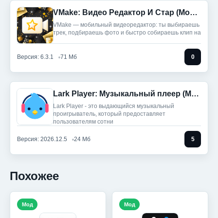
VMake: Видео Редактор И Стар (Мод, Unlocked)
VMake — мобильный видеоредактор: ты выбираешь
трек, подбираешь фото и быстро собираешь клип на
Версия: 6.3.1
71 Мб
0
Lark Player: Музыкальный плеер (Мод, Unlocked)
Lark Player - это выдающийся музыкальный
проигрыватель, который предоставляет
пользователям сотни
Версия: 2026.12.5
24 Мб
5
Похожее
Мод
Мод