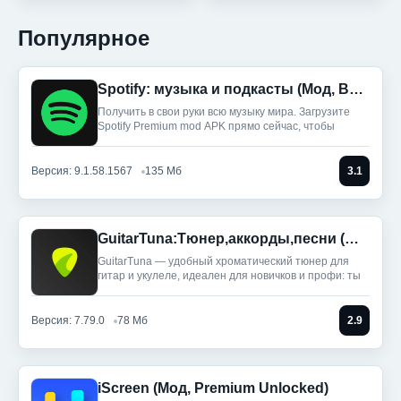
Популярное
Spotify: музыка и подкасты (Мод, Всё разблокировано)
Получить в свои руки всю музыку мира. Загрузите
Spotify Premium mod APK прямо сейчас, чтобы
Версия: 9.1.58.1567
135 Мб
3.1
GuitarTuna:Тюнер,аккорды,песни (Мод, Premium Unlocked)
GuitarTuna — удобный хроматический тюнер для
гитар и укулеле, идеален для новичков и профи: ты
Версия: 7.79.0
78 Мб
2.9
iScreen (Мод, Premium Unlocked)