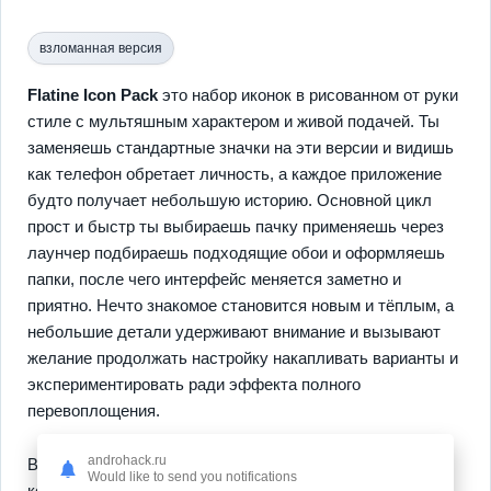
взломанная версия
Flatine Icon Pack
это набор иконок в рисованном от руки
стиле с мультяшным характером и живой подачей. Ты
заменяешь стандартные значки на эти версии и видишь
как телефон обретает личность, а каждое приложение
будто получает небольшую историю. Основной цикл
прост и быстр ты выбираешь пачку применяешь через
лаунчер подбираешь подходящие обои и оформляешь
папки, после чего интерфейс меняется заметно и
приятно. Нечто знакомое становится новым и тёплым, а
небольшие детали удерживают внимание и вызывают
желание продолжать настройку накапливать варианты и
экспериментировать ради эффекта полного
перевоплощения.
androhack.ru
В наборе выделяются
ручной стиль
аккуратные
Would like to send you notifications
контуры и выразительные цветовые решения которые