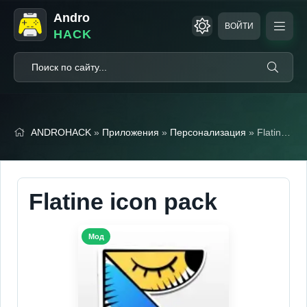
Andro
ВОЙТИ
HACK
ANDROHACK
»
Приложения
»
Персонализация
» Flatine icon pack
Flatine icon pack
Мод