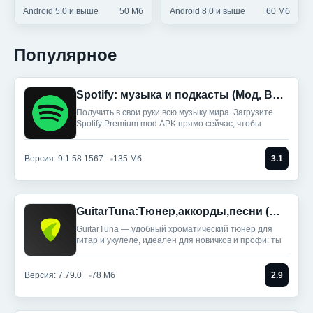
Android 5.0 и выше
50 Мб
Android 8.0 и выше
60 Мб
Популярное
Spotify: музыка и подкасты (Мод, Всё разблокировано)
Получить в свои руки всю музыку мира. Загрузите
Spotify Premium mod APK прямо сейчас, чтобы
Версия: 9.1.58.1567
135 Мб
3.1
GuitarTuna:Тюнер,аккорды,песни (Мод, Premium Unlocked)
GuitarTuna — удобный хроматический тюнер для
гитар и укулеле, идеален для новичков и профи: ты
Версия: 7.79.0
78 Мб
2.9