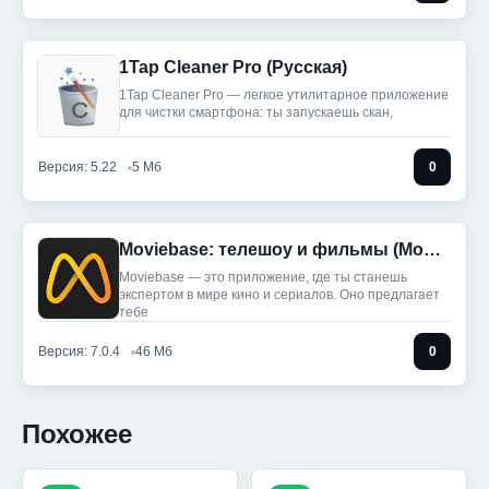
1Tap Cleaner Pro (Русская)
1Tap Cleaner Pro — легкое утилитарное приложение
для чистки смартфона: ты запускаешь скан,
Версия: 5.22
5 Мб
0
Moviebase: телешоу и фильмы (Мод, Unlocked)
Moviebase — это приложение, где ты станешь
экспертом в мире кино и сериалов. Оно предлагает
тебе
Версия: 7.0.4
46 Мб
0
Похожее