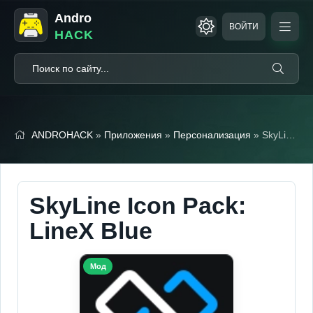
Andro
ВОЙТИ
HACK
ANDROHACK
»
Приложения
»
Персонализация
» SkyLine Icon Pack: LineX Blue
SkyLine Icon Pack:
LineX Blue
Мод