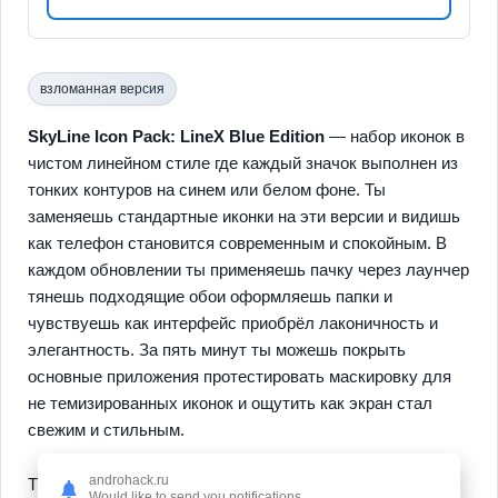
взломанная версия
SkyLine Icon Pack: LineX Blue Edition
— набор иконок в
чистом линейном стиле где каждый значок выполнен из
тонких контуров на синем или белом фоне. Ты
заменяешь стандартные иконки на эти версии и видишь
как телефон становится современным и спокойным. В
каждом обновлении ты применяешь пачку через лаунчер
тянешь подходящие обои оформляешь папки и
чувствуешь как интерфейс приобрёл лаконичность и
элегантность. За пять минут ты можешь покрыть
основные приложения протестировать маскировку для
не темизированных иконок и ощутить как экран стал
свежим и стильным.
androhack.ru
Ты продолжаешь настройку добавляя иконки к новым
Would like to send you notifications