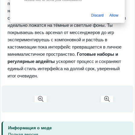
приложениям или меняя акценты под текущее
настроение.
Простота линий
и ограниченная палитра
Discard
Allow
создают ощущение воздуха и лёгкости а чёткие контуры
идеально ложатся на тёмные и светлые фоны. Ты
покрываешь весь арсенал от мессенджеров до игр
экспериментируешь с компоновкой и растёшь в
кастомизации пока интерфейс превращается в личное
минималистичное пространство.
Готовые наборы и
регулярные апдейты
ускоряют процесс и сохраняют
единый стиль интерфейса на долгий срок, уверенный
итог очевиден.
Информация о моде
Полная версия