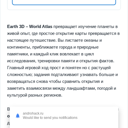
Earth 3D – World Atlas
превращает изучение планеты в
живой опыт, где простое открытие карты превращается в
настоящее путешествие. Вы листаете океаны и
континенты, приближаете города и природные
памятники, и каждый клик вовлекает в цикл
исследования, тренировки памяти и открытия фактов.
Главный игровой ход прост и понятен но с растущей
сложностью; задания подталкивают узнавать больше и
возвращаться снова чтобы сравнить открытия и
заметить взаимосвязи между ландшафтами, погодой и
культурой разных регионов.
В приложении выделяются
интерактивные 3D-карты
и
androhack.ru
обновляемые данные в реальном времени
которые
Would like to send you notifications
делают погружение точным и захватывающим, также