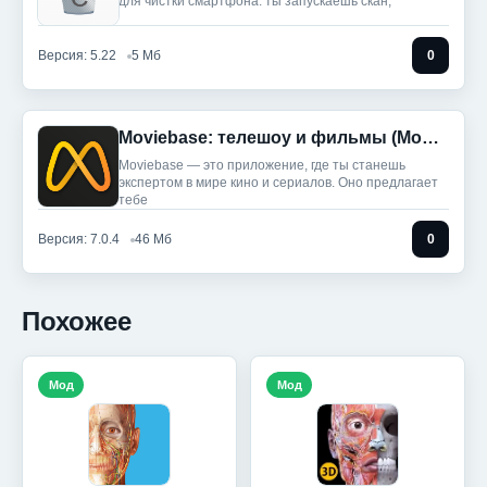
для чистки смартфона: ты запускаешь скан,
Версия: 5.22
5 Мб
0
Moviebase: телешоу и фильмы (Мод, Unlocked)
Moviebase — это приложение, где ты станешь
экспертом в мире кино и сериалов. Оно предлагает
тебе
Версия: 7.0.4
46 Мб
0
Похожее
Мод
Мод