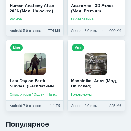
Human Anatomy Atlas
Анатомия - 3D Атлас
2026 (Мод, Unlocked)
(Мод, Premium
Unlocked)
Разное
Образование
Android 5.0 и выше
774 Мб
Android 8.0 и выше
600 Мб
Мод
Мод
Last Day on Earth:
Machinika: Atlas (Мод,
Survival (Бесплатный
Unlocked)
крафт/мод меню)
Симуляторы / Экшен / На русском
Головоломки
Android 7.0 и выше
1.1 Гб
Android 8.0 и выше
825 Мб
Популярное