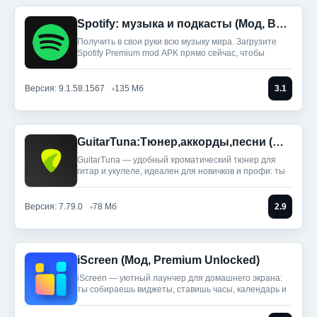
Spotify: музыка и подкасты (Мод, Всё разблокировано)
Получить в свои руки всю музыку мира. Загрузите
Spotify Premium mod APK прямо сейчас, чтобы
Версия: 9.1.58.1567
135 Мб
3.1
GuitarTuna:Тюнер,аккорды,песни (Мод, Premium Unlocked)
GuitarTuna — удобный хроматический тюнер для
гитар и укулеле, идеален для новичков и профи: ты
Версия: 7.79.0
78 Мб
2.9
iScreen (Мод, Premium Unlocked)
iScreen — уютный лаунчер для домашнего экрана:
ты собираешь виджеты, ставишь часы, календарь и