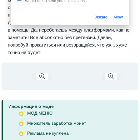
Would like to send you notifications
общем, есть где разгуляться. Кроме того, здесь все
просто и дружелюбно: хочешь сезоны — пожалуйста,
Discard
Allow
дружи с друзьями или соперничай — мультиплеер тебе
в помощь. Да, перебегаешь между платформами, как не
заметить! Все абсолютно без претензий. Давай,
попробуй прокатиться или возвращайся, что уж... хуже
точно не будет!
Информация о моде
МОД МЕНЮ
Множитель заработка монет
Реклама не куплена