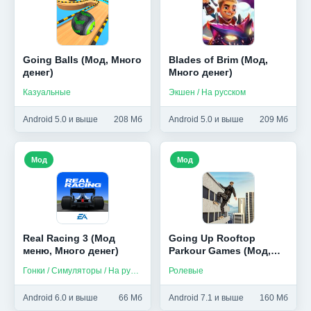
Мод
Мод
Going Balls (Мод, Много
Blades of Brim (Мод,
денег)
Много денег)
Казуальные
Экшен / На русском
Android 5.0 и выше
208 Мб
Android 5.0 и выше
209 Мб
Мод
Мод
Real Racing 3 (Мод
Going Up Rooftop
меню, Много денег)
Parkour Games (Мод,
Много денег)
Гонки / Симуляторы / На русском
Ролевые