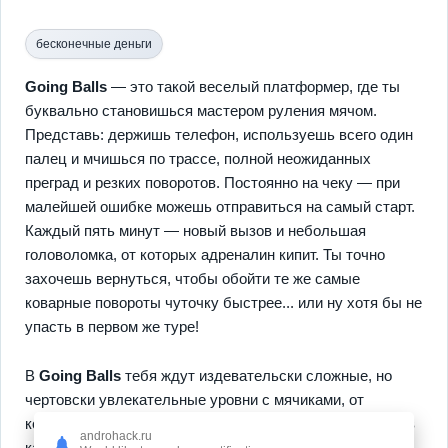
бесконечные деньги
Going Balls
— это такой веселый платформер, где ты
буквально становишься мастером руления мячом.
Представь: держишь телефон, используешь всего один
палец и мчишься по трассе, полной неожиданных
преград и резких поворотов. Постоянно на чеку — при
малейшей ошибке можешь отправиться на самый старт.
Каждый пять минут — новый вызов и небольшая
головоломка, от которых адреналин кипит. Ты точно
захочешь вернуться, чтобы обойти те же самые
коварные повороты чуточку быстрее... или ну хотя бы не
упасть в первом же туре!
В
Going Balls
тебя ждут издевательски сложные, но
чертовски увлекательные уровни с мячиками, от
которых грех не посмеяться. Нужна перемена? — игра в
androhack.ru
кармане предлагает целую кучу смешных шаров — в