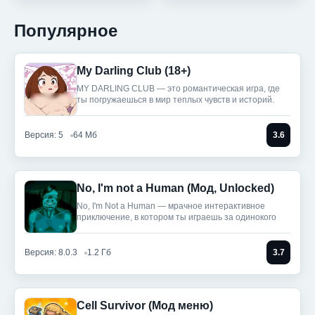
Android 6.0 и выше
66 Мб
Android 7.1 и выше
160 Мб
Популярное
My Darling Club (18+)
MY DARLING CLUB — это романтическая игра, где
ты погружаешься в мир теплых чувств и историй.
Версия: 5
64 Мб
3.6
No, I'm not a Human (Мод, Unlocked)
No, I'm Not a Human — мрачное интерактивное
приключение, в котором ты играешь за одинокого
Версия: 8.0.3
1.2 Гб
3.7