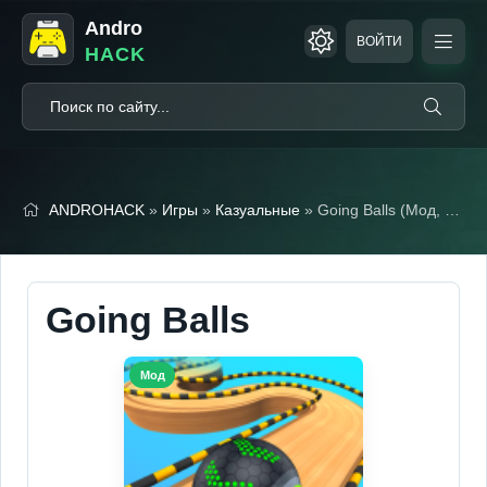
Andro
ВОЙТИ
HACK
ANDROHACK
»
Игры
»
Казуальные
» Going Balls (Мод, Много денег)
Going Balls
Мод