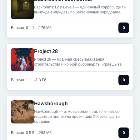
Backrooms: Lost Levels — одиночный хоррор, где ты
вынужден блуждать по бесконечным коридорам,
Версия: 0.1.1
176 Мб
0
Project 28
Project 28 — мрачная смесь выживания,
строительства и ночной обороны: ты играешь за
Версия: 1.1
1.3 Гб
0
Hawkborough
Hawkborough — атмосферная приключенческая
инди-игра про тихую провинцию XIX века, где ты
бродишь
Версия: 0.5.5
293 Мб
0