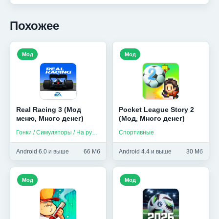
Похожее
Мод
Мод
Real Racing 3 (Мод
Pocket League Story 2
меню, Много денег)
(Мод, Много денег)
Гонки / Симуляторы / На русском
Спортивные
Android 6.0 и выше
66 Мб
Android 4.4 и выше
30 Мб
Мод
Мод