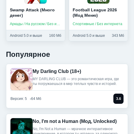
Swamp Attack (Много
Football League 2026
денег)
(Мод Меню)
Аркады / На русском / Без интернета
Спортивные / Без интернета
Android 5.0 и выше
160 Мб
Android 5.0 и выше
343 Мб
Популярное
My Darling Club (18+)
MY DARLING CLUB — это романтическая игра, где
ты погружаешься в мир теплых чувств и историй.
Версия: 5
64 Мб
3.6
No, I'm not a Human (Мод, Unlocked)
No, I'm Not a Human — мрачное интерактивное
приключение, в котором ты играешь за одинокого