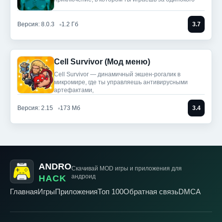
Версия: 8.0.3
1.2 Гб
3.7
Cell Survivor (Мод меню)
Cell Survivor — динамичный экшен-рогалик в
микромире, где ты управляешь антивирусными
артефактами,
Версия: 2.15
173 Мб
3.4
ANDRO
Скачивай MOD игры
и приложения для
андроид
HACK
Главная
Игры
Приложения
Топ 100
Обратная связь
DMCA