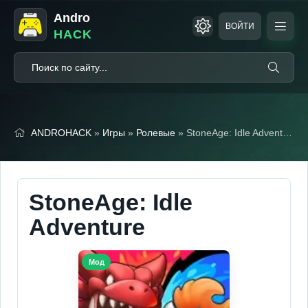
Andro
ВОЙТИ
HACK
ANDROHACK
»
Игры
»
Ролевые
» StoneAge: Idle Adventure (Мод Меню)
StoneAge: Idle
Adventure
Мод