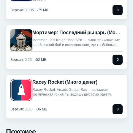
Версия: 0.005
75 Мб
0
Мортимер: Последний рыцарь (Мод, Много денег)
Mortimer: Last Knight Mod APK — экшн-приключение
про ближний бой и исследование, где ты бьёшься,
Версия: 0.25
52 МБ
0
Racey Rocket (Много денег)
Racey Rocket: Arcade Space Rac — аркадная
космическая гонка: ты водишь шуструю ракету,
Версия: 3.0.0
36 МБ
0
Похожее