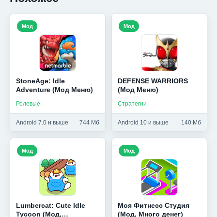
Мод
Мод
StoneAge: Idle
DEFENSE WARRIORS
Adventure (Мод Меню)
(Мод Меню)
Ролевые
Стратегии
Android 7.0 и выше
744 Мб
Android 10 и выше
140 Мб
Мод
Мод
Lumbercat: Cute Idle
Моя Фитнесс Студия
Tycoon (Мод,
(Мод, Много денег)