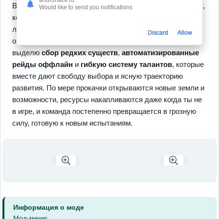
androhack.ru
В процессе ты создаёшь стратегии из 24 предустановок,
Would like to send you notifications
комбинируя милых питомцев с мощными талантами и
личными стилями игры, и каждая сессия приносит
Discard
Allow
ощутимый результат. Среди ключевых особенностей
выделю
сбор редких существ
,
автоматизированные
рейды оффлайн
и
гибкую систему талантов
, которые
вместе дают свободу выбора и ясную траекторию
развития. По мере прокачки открываются новые земли и
возможности, ресурсы накапливаются даже когда ты не
в игре, и команда постепенно превращается в грозную
силу, готовую к новым испытаниям.
Информация о моде
Мод-меню