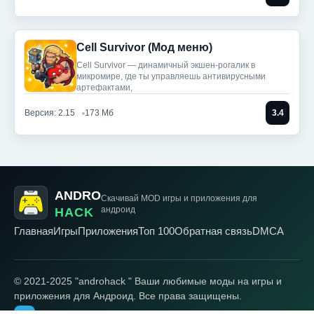
Cell Survivor (Мод меню)
Cell Survivor — динамичный экшен-рогалик в
микромире, где ты управляешь антивирусными
артефактами,
Версия: 2.15
173 Мб
3.4
ANDRO
Скачивай MOD игры
и приложения для
андроид
HACK
Главная
Игры
Приложения
Топ 100
Обратная связь
DMCA
© 2021-2025 "androhack " Ваши любимые моды на игры и
приложения для Андроид. Все права защищены.