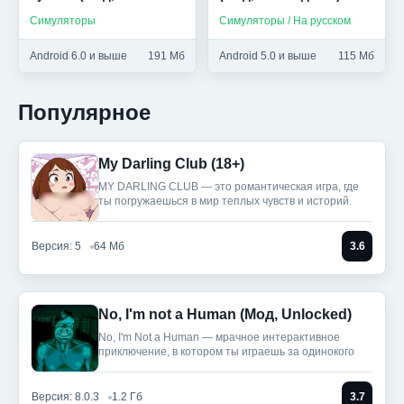
Бесплатные покупки)
Симуляторы
Симуляторы / На русском
Android 6.0 и выше
191 Мб
Android 5.0 и выше
115 Мб
Популярное
My Darling Club (18+)
MY DARLING CLUB — это романтическая игра, где
ты погружаешься в мир теплых чувств и историй.
Версия: 5
64 Мб
3.6
No, I'm not a Human (Мод, Unlocked)
No, I'm Not a Human — мрачное интерактивное
приключение, в котором ты играешь за одинокого
Версия: 8.0.3
1.2 Гб
3.7