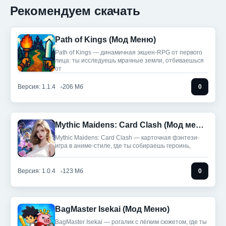
Рекомендуем скачать
Path of Kings (Мод Меню)
Path of Kings — динамичная экшен-RPG от первого
лица: ты исследуешь мрачные земли, отбиваешься
от
Версия: 1.1.4
206 Мб
0
Mythic Maidens: Card Clash (Мод меню)
Mythic Maidens: Card Clash — карточная фэнтези-
игра в аниме-стиле, где ты собираешь героинь,
Версия: 1.0.4
123 Мб
0
BagMaster Isekai (Мод Меню)
BagMaster Isekai — рогалик с лёгким сюжетом, где ты