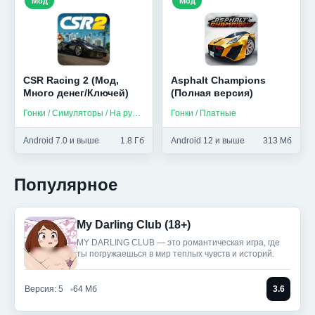
Мод
Мод
CSR Racing 2 (Мод,
Asphalt Champions
Много денег/Ключей)
(Полная версия)
Гонки / Симуляторы / На русском
Гонки / Платные
Android 7.0 и выше
1.8 Гб
Android 12 и выше
313 Мб
Популярное
My Darling Club (18+)
MY DARLING CLUB — это романтическая игра, где
ты погружаешься в мир теплых чувств и историй.
Версия: 5
64 Мб
3.6