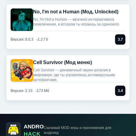
No, I'm not a Human (Мод, Unlocked)
No, I'm Not a Human — мрачное интерактивное
приключение, в котором ты играешь за одинокого
Версия: 8.0.3
1.2 Гб
3.7
Cell Survivor (Мод меню)
Cell Survivor — динамичный экшен-рогалик в
микромире, где ты управляешь антивирусными
артефактами,
Версия: 2.15
173 Мб
3.4
ANDRO
Скачивай MOD игры
и приложения для
андроид
HACK