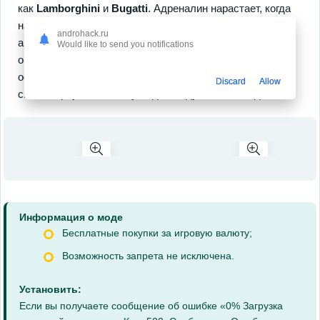
как
Lamborghini
и
Bugatti
. Адреналин нарастает, когда
накапливаешь очки и открываешь арсенал новых
androhack.ru
автомобилей и трасс. Встречай обновления, которые
Would like to send you notifications
окунут в мир уличных соревнований, будь онлайн или
офлайн — ты выбираешь. Ну что, пора жать на газ и
Discard
Allow
снова вернуться в гонку? Здесь ждут твои победы!
Информация о моде
Бесплатные покупки за игровую валюту;
Возможность запрета не исключена.
Установить:
Если вы получаете сообщение об ошибке «0% Загрузка