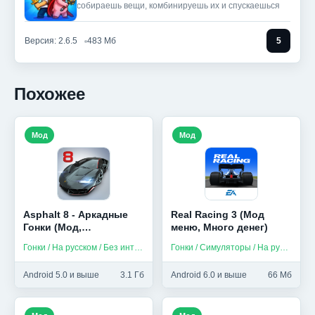
собираешь вещи, комбинируешь их и спускаешься
Версия: 2.6.5
483 Мб
5
Похожее
Мод
Мод
Asphalt 8 - Аркадные
Real Racing 3 (Мод
Гонки (Мод,
меню, Много денег)
Бесплатные покупки)
Гонки / На русском / Без интернета
Гонки / Симуляторы / На русском
Android 5.0 и выше
3.1 Гб
Android 6.0 и выше
66 Мб