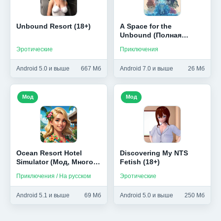
Unbound Resort (18+)
A Space for the
Unbound (Полная
версия)
Эротические
Приключения
Android 5.0 и выше
667 Мб
Android 7.0 и выше
26 Мб
Мод
Мод
Ocean Resort Hotel
Discovering My NTS
Simulator (Мод, Много
Fetish (18+)
денег)
Приключения / На русском
Эротические
Android 5.1 и выше
69 Мб
Android 5.0 и выше
250 Мб