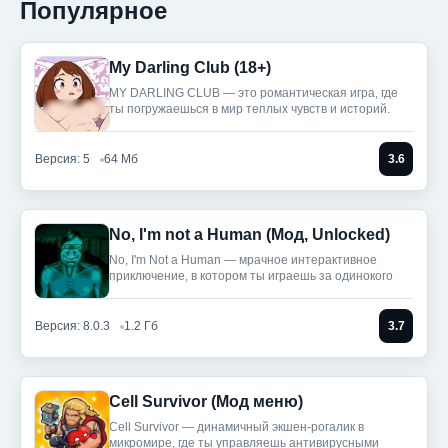
Популярное
My Darling Club (18+)
MY DARLING CLUB — это романтическая игра, где
ты погружаешься в мир теплых чувств и историй.
Версия: 5
64 Мб
3.6
No, I'm not a Human (Мод, Unlocked)
No, I'm Not a Human — мрачное интерактивное
приключение, в котором ты играешь за одинокого
Версия: 8.0.3
1.2 Гб
3.7
Cell Survivor (Мод меню)
Cell Survivor — динамичный экшен-рогалик в
микромире, где ты управляешь антивирусными