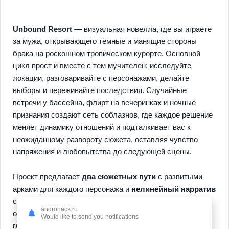
Unbound Resort
— визуальная новелла, где вы играете
за мужа, открывающего тёмные и манящие стороны
брака на роскошном тропическом курорте. Основной
цикл прост и вместе с тем мучителен: исследуйте
локации, разговаривайте с персонажами, делайте
выборы и переживайте последствия. Случайные
встречи у бассейна, флирт на вечеринках и ночные
признания создают сеть соблазнов, где каждое решение
меняет динамику отношений и подталкивает вас к
неожиданному развороту сюжета, оставляя чувство
напряжения и любопытства до следующей сцены.
Проект предлагает
два сюжетных пути
с развитыми
арками для каждого персонажа и
нелинейный нарратив
с множеством концовок, что делает переигрывание
androhack.ru
осмысленным; проходя игру, вы разблокируете сцены и
Would like to send you notifications
глубокие эмоциональные эпизоды через мудрое