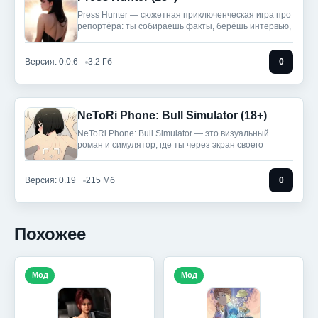
Press Hunter — сюжетная приключенческая игра про
репортёра: ты собираешь факты, берёшь интервью,
Версия: 0.0.6
3.2 Гб
0
NeToRi Phone: Bull Simulator (18+)
NeToRi Phone: Bull Simulator — это визуальный
роман и симулятор, где ты через экран своего
Версия: 0.19
215 Мб
0
Похожее
Мод
Мод