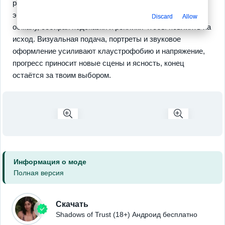
разблокируй концовки и секреты, наблюдай за
эволюцией треугольника с Терри и Бет от доверия к
Discard
Allow
обману, собирай подсказки и реплики чтобы повлиять на
исход. Визуальная подача, портреты и звуковое
оформление усиливают клаустрофобию и напряжение,
прогресс приносит новые сцены и ясность, конец
остаётся за твоим выбором.
Информация о моде
Полная версия
Скачать
Shadows of Trust (18+) Андроид бесплатно