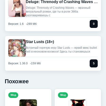
Deluge: Threnody of Crashing Waves (Полная версия)
Deluge: Threnody of Crashing Waves — мрачный
визуальный роман, где ты в роли Эйба
разговариваешь с
Версия: 1.6
289 Мб
0
Star Lusts (18+)
Встречай горячую игру Star Lusts — яркий микс bullet
hell в неоновом космосе! Здесь ты становишься
Версия: 1.36.0
159 Мб
5
Похожее
Мод
Мод