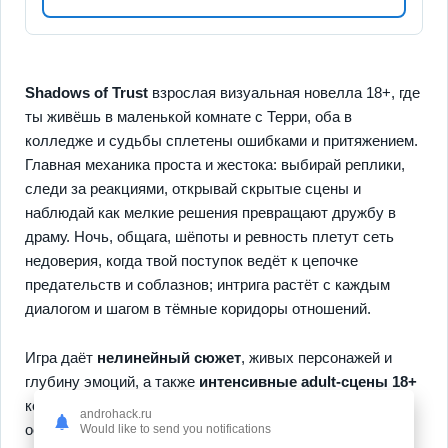
Shadows of Trust
взрослая визуальная новелла 18+, где
ты живёшь в маленькой комнате с Терри, оба в
колледже и судьбы сплетены ошибками и притяжением.
Главная механика проста и жестока: выбирай реплики,
следи за реакциями, открывай скрытые сцены и
наблюдай как мелкие решения превращают дружбу в
драму. Ночь, общага, шёпоты и ревность плетут сеть
недоверия, когда твой поступок ведёт к цепочке
предательств и соблазнов; интрига растёт с каждым
диалогом и шагом в тёмные коридоры отношений.
Игра даёт
нелинейный сюжет
, живых персонажей и
глубину эмоций, а также
интенсивные adult-сцены 18+
которые меняют тон истории от лёгкого флирта до
androhack.ru
острых NTR-поворотов. Прокачивай отношения,
Would like to send you notifications