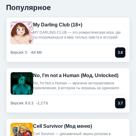
Популярное
My Darling Club (18+)
MY DARLING CLUB — это романтическая игра, где
ты погружаешься в мир теплых чувств и историй.
Версия: 5
64 Мб
3.6
No, I'm not a Human (Мод, Unlocked)
No, I'm Not a Human — мрачное интерактивное
приключение, в котором ты играешь за одинокого
Версия: 8.0.3
1.2 Гб
3.7
Cell Survivor (Мод меню)
Cell Survivor — динамичный экшен-рогалик в