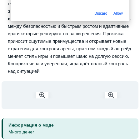
глубину через три ключевых аспекта:
динамическая
эволюция
тела черной дыры с набором модулей,
Discard
Allow
система рисков и наград
которая заставляет выбирать
между безопасностью и быстрым ростом и адаптивные
враги которые реагируют на ваши решения. Прокачка
приносит ощутимые преимущества и открывает новые
стратегии для контроля арены, при этом каждый апгрейд
меняет стиль игры и повышает шанс на долгую сессию.
Концовка ясна и уверенная, игра даёт полный контроль
над ситуацией.
Информация о моде
Много денег