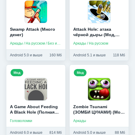
Swamp Attack (Много
Attack Hole: атака
денег)
чёрной дыры (Мод,
Много денег)
Аркады / На русском / Без интернета
Аркады / На русском
Android 5.0 и выше
160 Мб
Android 5.1 и выше
118 Мб
Мод
Мод
A Game About Feeding
Zombie Tsunami
A Black Hole (Полная
(ЗОМБИ ЦУНАМИ) (Мод,
версия)
много золота)
Головоломки
Аркады
Android 6.0 и выше
814 Мб
Android 5.0 и выше
88 Мб