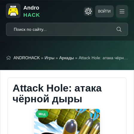
Andro
ВОЙТИ
HACK
ANDROHACK
»
Игры
»
Аркады
» Attack Hole: атака чёрной дыры (Мод, Много денег)
Attack Hole: атака
чёрной дыры
Мод