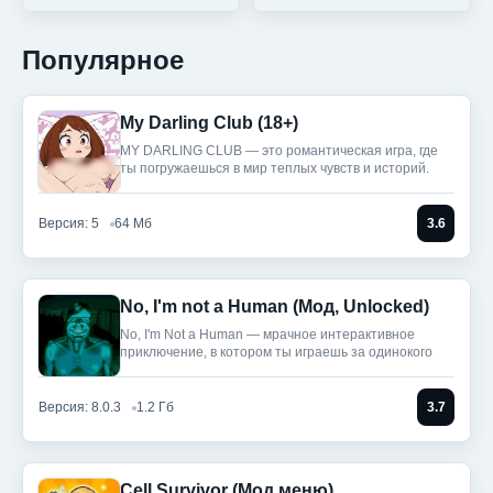
Популярное
My Darling Club (18+)
MY DARLING CLUB — это романтическая игра, где
ты погружаешься в мир теплых чувств и историй.
Версия: 5
64 Мб
3.6
No, I'm not a Human (Мод, Unlocked)
No, I'm Not a Human — мрачное интерактивное
приключение, в котором ты играешь за одинокого
Версия: 8.0.3
1.2 Гб
3.7
Cell Survivor (Мод меню)