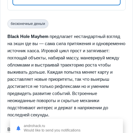
бесконечные деньги
Black Hole Mayhem
предлагает нестандартный взгляд
на экшн где вы — сама сила притяжения и одновременно
источник хаоса. Игровой цикл прост и затягивает:
поглощай объекты, набирай массу, маневрируй между
обломками и выстраивай траекторию роста чтобы
выживать дольше. Каждая попытка меняет карту и
расставляет новые приоритеты, так что выигрыш
достигается не только рефлексами но и умением
предвидеть развитие событий. Встроенные
неожиданные повороты и скрытые механики
подстёгивают интерес и держат в напряжении до
последней секунды.
androhack.ru
Вторая часть опыта делает упор на разнообразие и
Would like to send you notifications