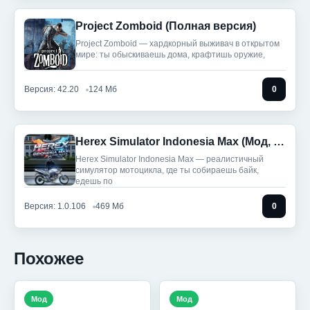
Project Zomboid (Полная версия)
Project Zomboid — хардкорный выживач в открытом
мире: ты обыскиваешь дома, крафтишь оружие,
Версия: 42.20
124 Мб
0
Herex Simulator Indonesia Max (Мод, Много монет)
Herex Simulator Indonesia Max — реалистичный
симулятор мотоцикла, где ты собираешь байк,
едешь по
Версия: 1.0.106
469 Мб
0
Похожее
Мод
Мод