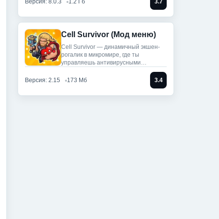
Версия: 8.0.3
1.2 Гб
3.7
Cell Survivor (Мод меню)
Cell Survivor — динамичный экшен-
рогалик в микромире, где ты
управляешь антивирусными
артефактами,
Версия: 2.15
173 Мб
3.4