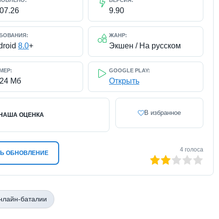
НОВЛЕНО:
ВЕРСИЯ:
.07.26
9.90
БОВАНИЯ:
ЖАНР:
droid
8.0
+
Экшен / На русском
МЕР:
GOOGLE PLAY:
924 Мб
Открыть
В избранное
НАША ОЦЕНКА
4
голоса
Ь ОБНОВЛЕНИЕ
40
1
2
3
4
5
нлайн-баталии