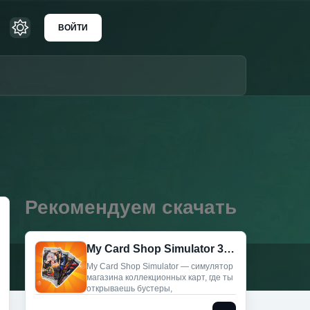
ВОЙТИ
Рекомендуем скачать
My Card Shop Simulator 3D (Мод меню)
My Card Shop Simulator — симулятор
магазина коллекционных карт, где ты
открываешь бустеры,