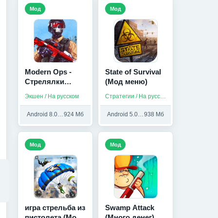
Мод
Мод
Modern Ops -
State of Survival
Стрелялки
(Мод меню)
Шутеры (Мод
Экшен / На русском
Стратегии / На русском
меню)
Android 8.0 и выше
924 Мб
Android 5.0 и выше
938 Мб
Мод
Мод
игра стрельба из
Swamp Attack
пистолета (Мод,
(Много денег)