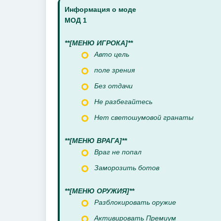
Информация о моде
МОД 1
**[МЕНЮ ИГРОКА]**
Авто цель
поле зрения
Без отдачи
Не разбегайтесь
Нет светошумовой гранаты
**[МЕНЮ ВРАГА]**
Враг не попал
Заморозить ботов
**[МЕНЮ ОРУЖИЯ]**
Разблокировать оружие
Активировать Премиум