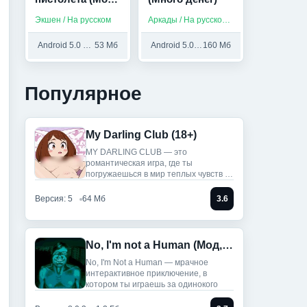
Режим бога)
Экшен / На русском
Аркады / На русском / Без интернета
Android 5.0 и выше
53 Мб
Android 5.0 и выше
160 Мб
Популярное
My Darling Club (18+)
MY DARLING CLUB — это
романтическая игра, где ты
погружаешься в мир теплых чувств и
историй.
Версия: 5
64 Мб
3.6
No, I'm not a Human (Мод, Unlocked)
No, I'm Not a Human — мрачное
интерактивное приключение, в
котором ты играешь за одинокого