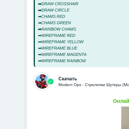
➡️DRAW CROSSHAIR
➡️DRAW CIRCLE
➡CHAMS RED
➡CHAMS GREEN
➡️RAINBOW CHAMS
➡WIREFRAME RED
➡WIREFRAME YELLOW
➡WIREFRAME BLUE
➡WIREFRAME MAGENTA
➡WIREFRAME RAINBOW
Скачать
Modern Ops - Стрелялки Шутеры (М
Онлай