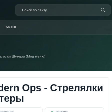
Топ 100
релялки Шутеры (Мод меню)
ern Ops - Стрелялки
теры