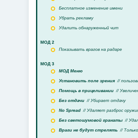
Бесплатное изменение имени
Убрать рекламу
Удалить обнаруженный чит
МОД 2
Показывать врагов на радаре
МОД 3
МОД Меню
Установить поле зрения
// пользов
Помощь в прицеливании
// Увеличе
Без отдачи
// Убирает отдачу
No Spread
// Удаляет разброс оружи
Без светошумовой гранаты
// Уда
Враги не будут стрелять
// Тольк