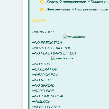
Красный перекрестие
// Прицел ст
Нет рекламы
// Нет рекламы после
MOD V4
➡BUNNYHOP
➡NO PREDICTION
➡BOTS CAN’T KILL YOU
➡NO FLASH BANG EFFECT
➡NO STUN
➡CAMERA FOV
➡WEAPON FOV
➡NO RECOIL
➡NO SPREAD
➡RAPID FIRE
➡NO JUMP SPREAD
➡️AIMLOCK
➡SPEED PLAYER