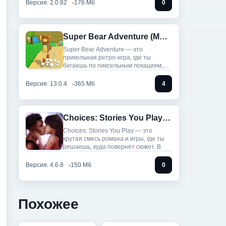
Версия: 2.0.82
176 Мб
0
Super Bear Adventure (Мод, Много денег)
Super Bear Adventure — это
прикольная ретро-игра, где ты
бегаешь по пиксельным локациям,
собираешь
Версия: 13.0.4
365 Мб
4
Choices: Stories You Play (Мод, Бесплатные выборы)
Choices: Stories You Play — это
крутая смесь романа и игры, где ты
решаешь, куда повернет сюжет. В
Версия: 4.6.8
150 Мб
0
Похожее