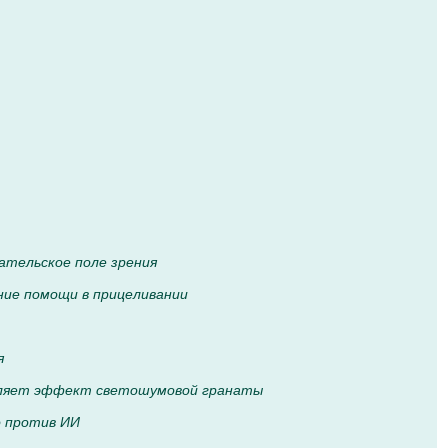
ательское поле зрения
ние помощи в прицеливании
я
ляет эффект светошумовой гранаты
о против ИИ