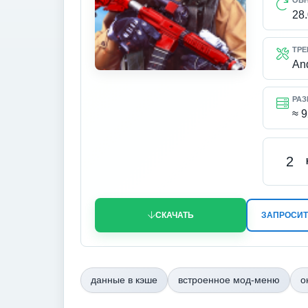
ОБ
28
ТРЕ
An
РАЗ
≈ 
2
СКАЧАТЬ
ЗАПРОСИТ
данные в кэше
встроенное мод-меню
о