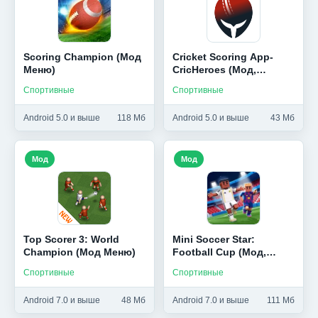
Scoring Champion (Мод
Cricket Scoring App-
Меню)
CricHeroes (Мод,
Premium Unlocked)
Спортивные
Спортивные
Android 5.0 и выше
118 Мб
Android 5.0 и выше
43 Мб
Мод
Мод
Top Scorer 3: World
Mini Soccer Star:
Champion (Мод Меню)
Football Cup (Мод,
Много денег)
Спортивные
Спортивные
Android 7.0 и выше
48 Мб
Android 7.0 и выше
111 Мб