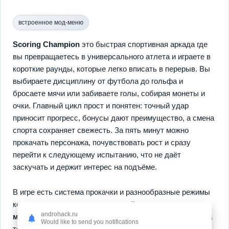
встроенное мод-меню
Scoring Champion
это быстрая спортивная аркада где
вы превращаетесь в универсального атлета и играете в
короткие раунды, которые легко вписать в перерыв. Вы
выбираете дисциплину от футбола до гольфа и
бросаете мячи или забиваете голы, собирая монеты и
очки. Главный цикл прост и понятен: точный удар
приносит прогресс, бонусы дают преимущество, а смена
спорта сохраняет свежесть. За пять минут можно
прокачать персонажа, почувствовать рост и сразу
перейти к следующему испытанию, что не даёт
заскучать и держит интерес на подъёме.
В игре есть система прокачки и разнообразные режимы
которые дают смысл каждому действию.
улучшения
androhack.ru
мощности
открывают новые приёмы и больше очков за
Would like to send you notifications
точность.
эксклюзивные мячи и перки
добавляют