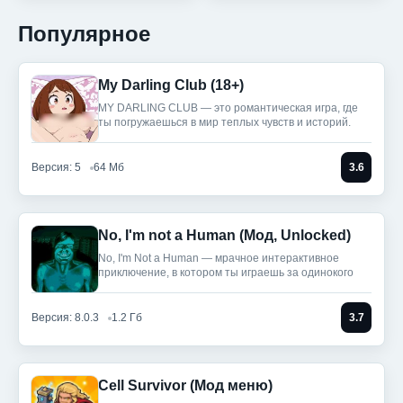
Популярное
My Darling Club (18+)
MY DARLING CLUB — это романтическая игра, где
ты погружаешься в мир теплых чувств и историй.
Версия: 5
64 Мб
3.6
No, I'm not a Human (Мод, Unlocked)
No, I'm Not a Human — мрачное интерактивное
приключение, в котором ты играешь за одинокого
Версия: 8.0.3
1.2 Гб
3.7
Cell Survivor (Мод меню)